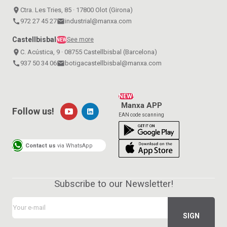
place
Ctra. Les Tries, 85 · 17800 Olot (Girona)
call
972 27 45 27
email
industrial@manxa.com
Castellbisbal
See more
NEW
place
C. Acústica, 9 · 08755 Castellbisbal (Barcelona)
call
937 50 34 06
email
botigacastellbisbal@manxa.com
NEW!
Manxa APP
Follow us!
EAN code scanning
Contact us
via WhatsApp
Subscribe to our Newsletter!