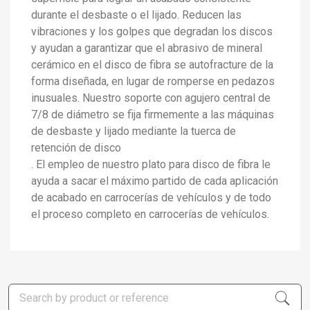
×
Create wishlist
×
durante el desbaste o el lijado. Reducen las
Sign in
vibraciones y los golpes que degradan los discos
×
y ayudan a garantizar que el abrasivo de mineral
Add to wishlist
Wishlist name
You need to be logged in to save products in your wishlist.
cerámico en el disco de fibra se autofracture de la
forma diseñada, en lugar de romperse en pedazos
add_circle_outline
Create new list
Sign in
Cancel
inusuales. Nuestro soporte con agujero central de
Create wishlist
Cancel
7/8 de diámetro se fija firmemente a las máquinas
de desbaste y lijado mediante la tuerca de
retención de disco
. El empleo de nuestro plato para disco de fibra le
ayuda a sacar el máximo partido de cada aplicación
de acabado en carrocerías de vehículos y de todo
el proceso completo en carrocerías de vehículos.