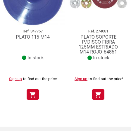
Ref.
847767
Ref.
274081
PLATO 115 M14
PLATO SOPORTE
P/DISCO FIBRA
125MM ESTRIADO
M14 ROJO-64861
In stock
In stock
Sign up
to find out the price!
Sign up
to find out the price!
shopping_cart
shopping_cart