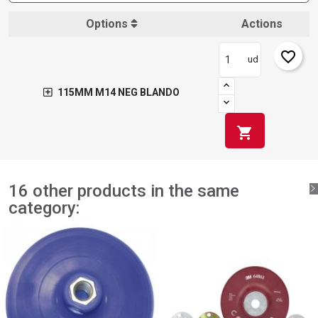
Options
Actions
favorite_border
ud
115MM M14 NEG BLANDO
shopping_cart
16 other products in the same
category: