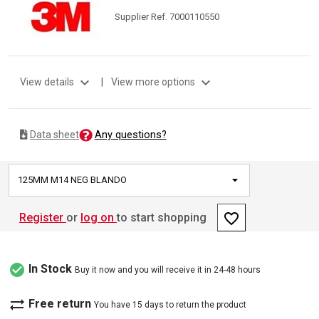
Supplier Ref. 7000110550
expand_more
expand_more
View details
|
View more options
Any questions?
Data sheet
125MM M14 NEG BLANDO
favorite_border
Register
or
log on
to start shopping
check_circle
In Stock
Buy it now and you will receive it in 24-48 hours
sync_alt
Free return
You have 15 days to return the product