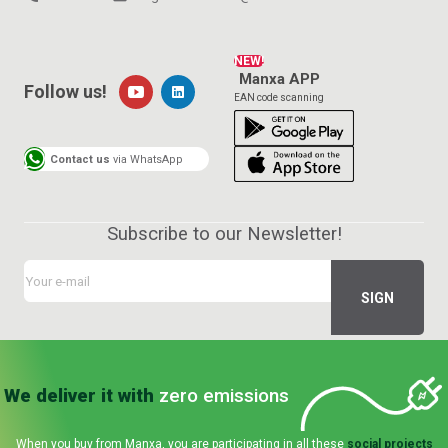
NEW!
Manxa APP
Follow us!
EAN code scanning
Contact us
via WhatsApp
Subscribe to our Newsletter!
We deliver it with
zero emissions
When you buy from Manxa, you are participating in all these
social projects