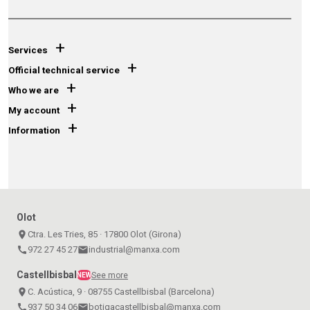
+
Services
+
Official technical service
+
Who we are
+
My account
+
Information
Olot
place
Ctra. Les Tries, 85 · 17800 Olot (Girona)
call
972 27 45 27
email
industrial@manxa.com
Castellbisbal
See more
NEW
place
C. Acústica, 9 · 08755 Castellbisbal (Barcelona)
call
937 50 34 06
email
botigacastellbisbal@manxa.com