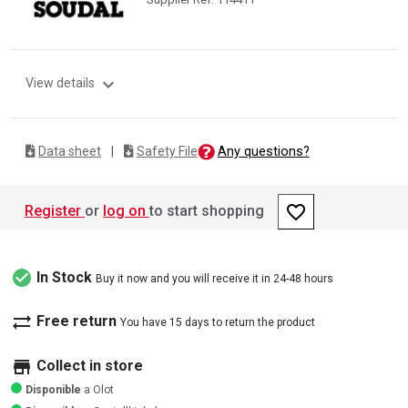
expand_more
View details
Any questions?
Data sheet
|
Safety File
favorite_border
Register
or
log on
to start shopping
check_circle
In Stock
Buy it now and you will receive it in 24-48 hours
sync_alt
Free return
You have 15 days to return the product
store
Collect in store
Disponible
a Olot