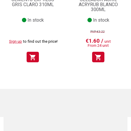
GRIS CLARO 310ML
ACRYRUB BLANCO
300ML
In stock
In stock
PVP:€3.22
€1.60 /
Sign up
to find out the price!
unit
From 24 unit
shopping_cart
shopping_cart