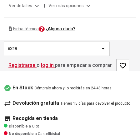
expand_more
expand_more
Ver detalles
|
Ver más opciones
¿Alguna duda?
Ficha técnica
6X28
favorite_border
Registrarse
o
log in
para empezar a comprar
check_circle
En Stock
Cómpralo ahora y lo recibirás en 24-48 horas
sync_alt
Devolución gratuita
Tienes 15 días para devolver el producto
store
Recogida en tienda
Disponible
a Olot
No disponible
a Castellbisbal