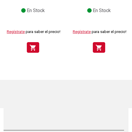
En Stock
En Stock
Regístrate
para saber el precio!
Regístrate
para saber el precio!
shopping_cart
shopping_cart