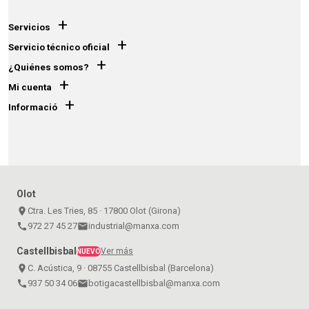
+
Servicios
+
Servicio técnico oficial
+
¿Quiénes somos?
+
Mi cuenta
+
Informació
Olot
place
Ctra. Les Tries, 85 · 17800 Olot (Girona)
call
972 27 45 27
email
industrial@manxa.com
Castellbisbal
Ver más
NUEVO
place
C. Acústica, 9 · 08755 Castellbisbal (Barcelona)
call
937 50 34 06
email
botigacastellbisbal@manxa.com