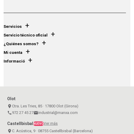
+
Servicios
+
Servicio técnico oficial
+
¿Quiénes somos?
+
Mi cuenta
+
Informació
Olot
place
Ctra. Les Tries, 85 · 17800 Olot (Girona)
call
972 27 45 27
email
industrial@manxa.com
Castellbisbal
Ver más
NUEVO
place
C. Acústica, 9 · 08755 Castellbisbal (Barcelona)