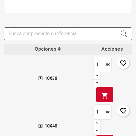
Opciones
Acciones
favorite_border
ud
10X30
shopping_cart
favorite_border
ud
10X40