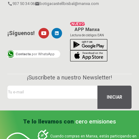
call
937 50 34 06
email
botigacastellbisbal@manxa.com
¡NUEVO!
APP Manxa
¡Síguenos!
Lectura de códigos EAN
Contacta
por WhatsApp
¡Suscríbete a nuestro Newsletter!
Te lo llevamos con
cero emisiones
Cuando compras en Manxa, estás participando en