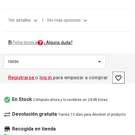
expand_more
expand_more
Ver detalles
|
Ver más opciones
¿Alguna duda?
Ficha técnica
10X36
favorite_border
Registrarse
o
log in
para empezar a comprar
check_circle
En Stock
Cómpralo ahora y lo recibirás en 24-48 horas
sync_alt
Devolución gratuita
Tienes 15 días para devolver el producto
store
Recogida en tienda