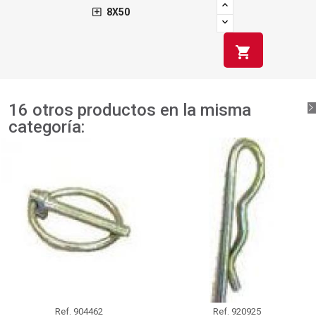
8X50
shopping_cart
16 otros productos en la misma
categoría:
Ref.
904462
Ref.
920925