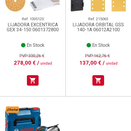
Ref.
1005120
Ref.
215063
LIJADORA EXCENTRICA
LIJADORA ORBITAL GSS
GEX 34-150 0601372800
140-1A 06012A2100
En Stock
En Stock
PVP:330,26 €
PVP:162,76 €
278,00 € /
137,00 € /
unidad
unidad
shopping_cart
shopping_cart
¡Oferta!