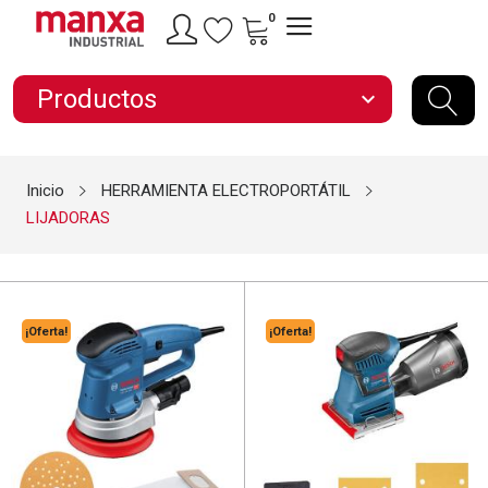
0
Productos
expand_more
Inicio
HERRAMIENTA ELECTROPORTÁTIL
LIJADORAS
¡Oferta!
¡Oferta!