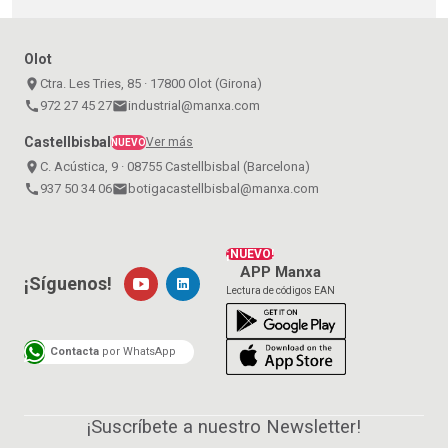
Olot
place
Ctra. Les Tries, 85 · 17800 Olot (Girona)
call
972 27 45 27
email
industrial@manxa.com
Castellbisbal
Ver más
NUEVO
place
C. Acústica, 9 · 08755 Castellbisbal (Barcelona)
call
937 50 34 06
email
botigacastellbisbal@manxa.com
¡NUEVO!
APP Manxa
¡Síguenos!
Lectura de códigos EAN
Contacta
por WhatsApp
¡Suscríbete a nuestro Newsletter!