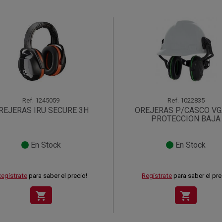
Ref.
1245059
Ref.
1022835
REJERAS IRU SECURE 3H
OREJERAS P/CASCO V
PROTECCION BAJA
En Stock
En Stock
egístrate
para saber el precio!
Regístrate
para saber el pre
shopping_cart
shopping_cart