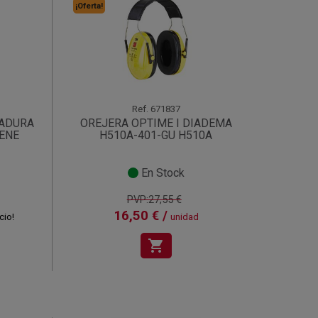
¡Oferta!
Ref.
671837
DADURA
OREJERA OPTIME I DIADEMA
IENE
H510A-401-GU H510A
En Stock
PVP:27,55 €
16,50 € /
cio!
unidad
shopping_cart