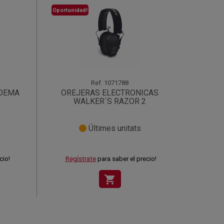
Oportunidad!
Ref.
1071788
ADEMA
OREJERAS ELECTRONICAS
WALKER´S RAZOR 2
Últimes unitats
cio!
Regístrate
para saber el precio!
shopping_cart