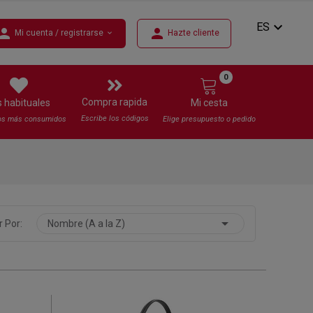
expand_more
ES
erson
person
Mi cuenta / registrarse
Hazte cliente
expand_more
0
Compra rapida
s habituales
Mi cesta
Escribe los códigos
os más consumidos
Elige presupuesto o pedido

 Por:
Nombre (A a la Z)