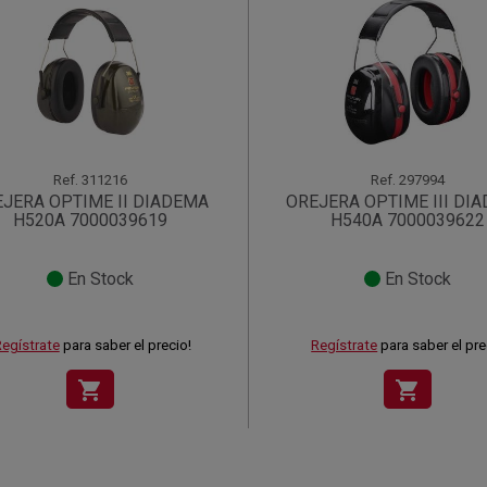
Ref.
311216
Ref.
297994
JERA OPTIME II DIADEMA
OREJERA OPTIME III DI
H520A 7000039619
H540A 7000039622
En Stock
En Stock
egístrate
para saber el precio!
Regístrate
para saber el pre
shopping_cart
shopping_cart