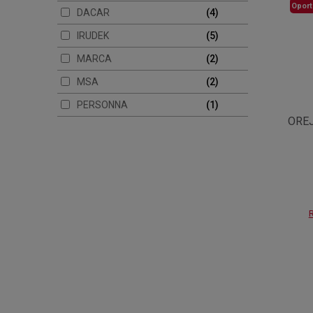
Oport
DACAR
4
IRUDEK
5
MARCA
2
MSA
2
PERSONNA
1
ORE
R