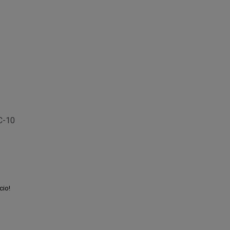
C-10
cio!