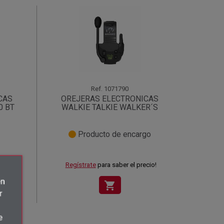
Ref.
1071790
CAS
OREJERAS ELECTRONICAS
0 BT
WALKIE TALKIE WALKER´S
Producto de encargo
Regístrate
para saber el precio!
én
shopping_cart
r
e