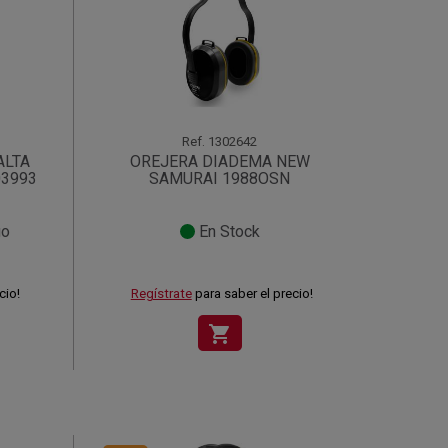
Ref.
1302642
ALTA
OREJERA DIADEMA NEW
03993
SAMURAI 1988OSN
go
En Stock
cio!
Regístrate
para saber el precio!
shopping_cart