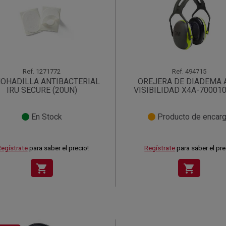
Ref.
1271772
Ref.
494715
OHADILLA ANTIBACTERIAL
OREJERA DE DIADEMA 
IRU SECURE (20UN)
VISIBILIDAD X4A-70001
En Stock
Producto de encar
egístrate
para saber el precio!
Regístrate
para saber el pre
shopping_cart
shopping_cart