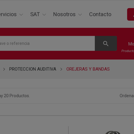
p
rvicios
SAT
Nosotros
Contacto
search
Mi
Product
PROTECCION AUDITIVA
OREJERAS Y BANDAS
y 20 Productos.
Ordenar