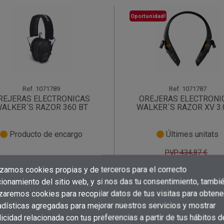
Oportunidad!
Ref.
1071789
Ref.
1071787
REJERAS ELECTRONICAS
OREJERAS ELECTRONI
ALKER´S RAZOR 360 BT
WALKER´S RAZOR XV 3.
Producto de encargo
Últimes unitats
PVP:434,87 €
245,00 € /
egístrate
para saber el precio!
unidad
izamos cookies propias y de terceros para el correcto
×
×
×
Crear lista de deseos
((title))
((title))
ionamiento del sitio web, y si nos das tu consentimiento, tambi
shopping_cart
shopping_cart
×
×
Iniciar sesión
((title))
izaremos cookies para recopilar datos de tus visitas para obtene
adísticas agregadas para mejorar nuestros servicios y mostrar
×
Añadir a la lista de deseos
Nombre de la lista de deseos
((label))
((label))
icidad relacionada con tus preferencias a partir de tus hábitos d
Debe iniciar sesión para guardar productos en su lista de deseos.
((placeholder))