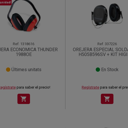
unidad!
Ref.
1318616
Ref.
337226
JERA ECONOMICA THUNDER
OREJERA ESPECIAL SOL
1988OE
H505B596SV + KIT HIG
Últimes unitats
En Stock
egístrate
para saber el precio!
Regístrate
para saber el pre
shopping_cart
shopping_cart