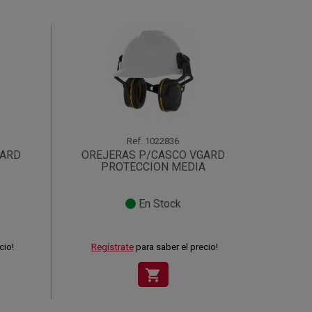
Ref.
1022836
GARD
OREJERAS P/CASCO VGARD
PROTECCION MEDIA
En Stock
cio!
Regístrate
para saber el precio!
shopping_cart