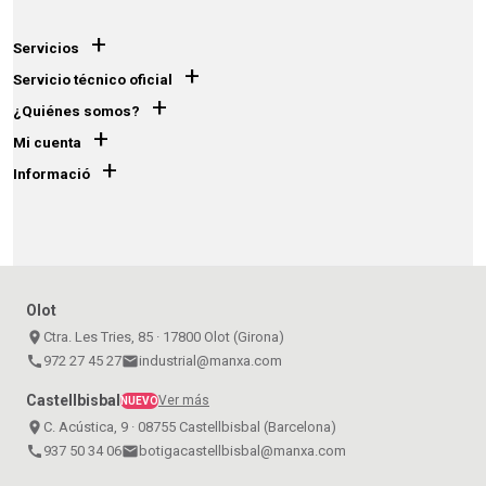
+
Servicios
+
Servicio técnico oficial
+
¿Quiénes somos?
+
Mi cuenta
+
Informació
Olot
place
Ctra. Les Tries, 85 · 17800 Olot (Girona)
call
972 27 45 27
email
industrial@manxa.com
Castellbisbal
Ver más
NUEVO
place
C. Acústica, 9 · 08755 Castellbisbal (Barcelona)
call
937 50 34 06
email
botigacastellbisbal@manxa.com