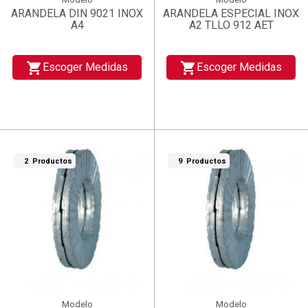
ARANDELA DIN 9021 INOX
ARANDELA ESPECIAL INOX
A4
A2 TLLO 912 AET
shopping_cart
shopping_cart
Escoger Medidas
Escoger Medidas
2 Productos
9 Productos
Modelo
Modelo