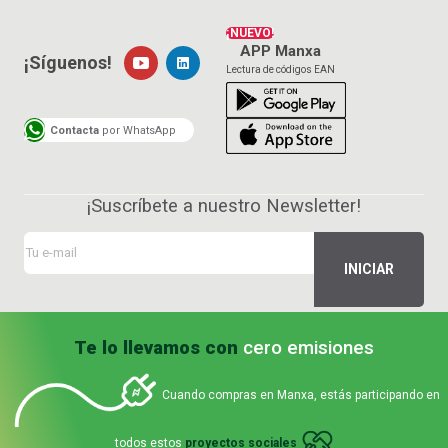
¡NUEVO!
APP Manxa
¡Síguenos!
Lectura de códigos EAN
Contacta
por WhatsApp
¡Suscríbete a nuestro Newsletter!
Te lo llevamos con
cero emisiones
Cuando compras en Manxa, estás participando en
todos estos
proyectos sociales