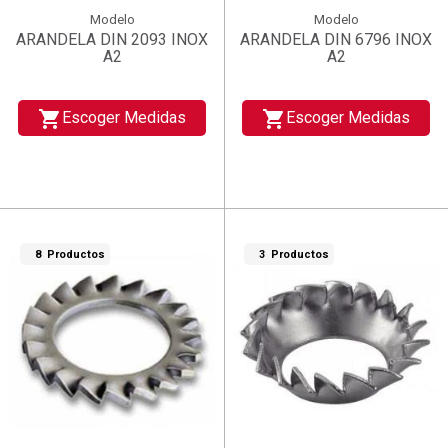
Modelo
Modelo
ARANDELA DIN 2093 INOX
ARANDELA DIN 6796 INOX
A2
A2
shopping_cart
shopping_cart
Escoger Medidas
Escoger Medidas
8 Productos
3 Productos