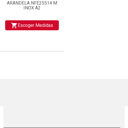
ARANDELA NFE25514 M
INOX A2
shopping_cart
Escoger Medidas