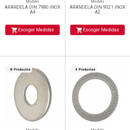
Modelo
Modelo
ARANDELA DIN 7980 INOX
ARANDELA DIN 9021 INOX
A4
A2
shopping_cart
shopping_cart
Escoger Medidas
Escoger Medidas
8 Productos
4 Productos
Modelo
Modelo