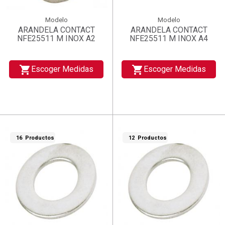
Modelo
Modelo
ARANDELA CONTACT
ARANDELA CONTACT
NFE25511 M INOX A2
NFE25511 M INOX A4
shopping_cart
shopping_cart
Escoger Medidas
Escoger Medidas
16 Productos
12 Productos