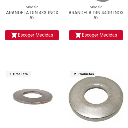
Modelo
Modelo
ARANDELA DIN 433 INOX
ARANDELA DIN 440R INOX
A2
A2
shopping_cart
shopping_cart
Escoger Medidas
Escoger Medidas
1 Producto
2 Productos