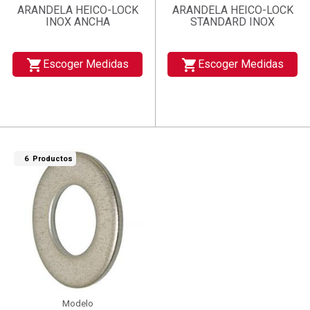
ARANDELA HEICO-LOCK
ARANDELA HEICO-LOCK
INOX ANCHA
STANDARD INOX
shopping_cart
shopping_cart
Escoger Medidas
Escoger Medidas
6 Productos
Modelo