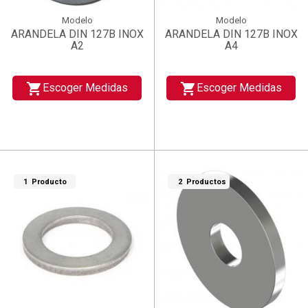
Modelo
Modelo
ARANDELA DIN 127B INOX
ARANDELA DIN 127B INOX
A2
A4
shopping_cart
shopping_cart
Escoger Medidas
Escoger Medidas
1 Producto
2 Productos