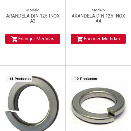
Modelo
Modelo
ARANDELA DIN 125 INOX
ARANDELA DIN 125 INOX
A2
A4
shopping_cart
shopping_cart
Escoger Medidas
Escoger Medidas
14 Productos
10 Productos