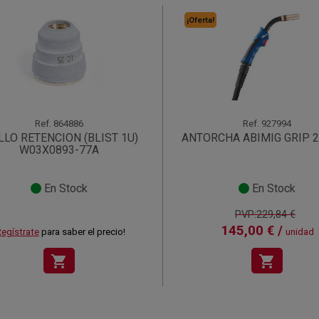
¡Oferta!
Ref.
864886
Ref.
927994
LLO RETENCION (BLIST 1U)
ANTORCHA ABIMIG GRIP 
W03X0893-77A
En Stock
En Stock
PVP:229,84 €
145,00 € /
egístrate
para saber el precio!
unidad
shopping_cart
shopping_cart