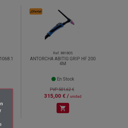
¡Oferta!
Ref.
881805
1068.1
ANTORCHA ABITIG GRIP HF 200
4M
En Stock
PVP:501,62 €
315,00 € /
unidad
én
shopping_cart
r
e