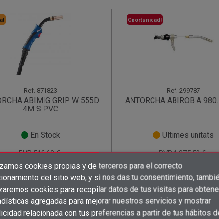
a!
Oportunidad!
Ref.
871823
Ref.
299787
RCHA ABIMIG GRIP W 555D
ANTORCHA ABIROB A 980.
4M S PVC
En Stock
Últimes unitats
PVP:512,60 €
PVP:1.875,58 €
279,00 € /
999,00 € /
izamos cookies propias y de terceros para el correcto
unidad
unidad
×
×
×
Crear lista de deseos
((title))
((title))
ionamiento del sitio web, y si nos das tu consentimiento, tambi
×
×
shopping_cart
shopping_cart
Iniciar sesión
((title))
izaremos cookies para recopilar datos de tus visitas para obtene
adísticas agregadas para mejorar nuestros servicios y mostrar
×
Añadir a la lista de deseos
Nombre de la lista de deseos
((label))
((label))
icidad relacionada con tus preferencias a partir de tus hábitos d
Debe iniciar sesión para guardar productos en su lista de deseos.
((placeholder))