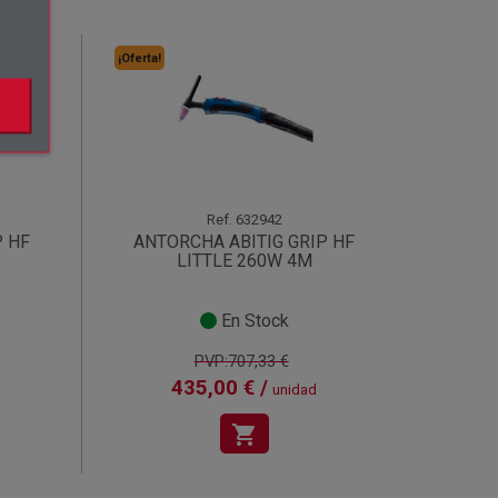
¡Oferta!
Ref.
632942
P HF
ANTORCHA ABITIG GRIP HF
LITTLE 260W 4M
En Stock
PVP:707,33 €
435,00 € /
unidad
shopping_cart