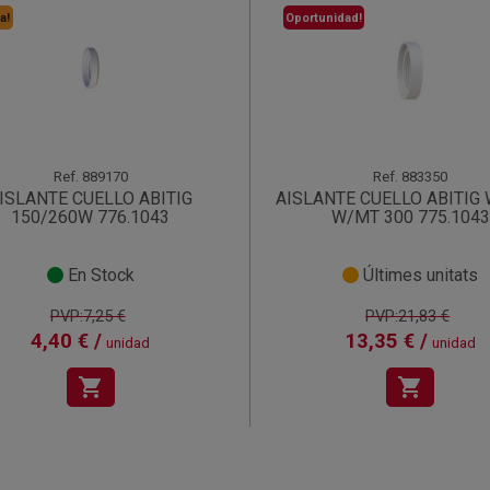
a!
Oportunidad!
Ref.
889170
Ref.
883350
ISLANTE CUELLO ABITIG
AISLANTE CUELLO ABITIG 
150/260W 776.1043
W/MT 300 775.1043
En Stock
Últimes unitats
PVP:7,25 €
PVP:21,83 €
4,40 € /
13,35 € /
unidad
unidad
shopping_cart
shopping_cart