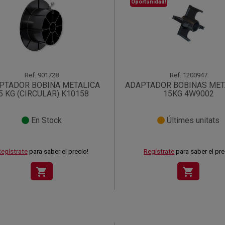
Oportunidad!
Ref.
901728
Ref.
1200947
PTADOR BOBINA METALICA
ADAPTADOR BOBINAS MET
5 KG (CIRCULAR) K10158
15KG 4W9002
En Stock
Últimes unitats
egístrate
para saber el precio!
Regístrate
para saber el pre
shopping_cart
shopping_cart