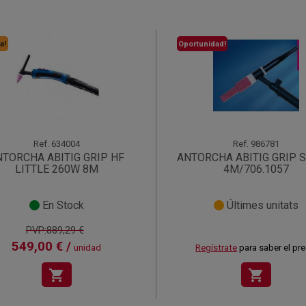
a!
Oportunidad!
Ref.
634004
Ref.
986781
NTORCHA ABITIG GRIP HF
ANTORCHA ABITIG GRIP 
LITTLE 260W 8M
4M/706.1057
En Stock
Últimes unitats
PVP:889,29 €
549,00 € /
unidad
Regístrate
para saber el pre
shopping_cart
shopping_cart