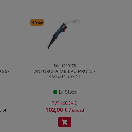
¡Oferta!
Ref.
1020175
 25-
ANTORCHA MB EVO PRO 25-
4M/004.0672.1
En Stock
PVP:160,34 €
102,00 € /
cio!
unidad
shopping_cart