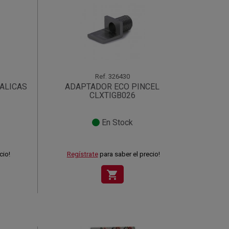
Ref.
326430
ALICAS
ADAPTADOR ECO PINCEL
CLXTIGB026
En Stock
cio!
Regístrate
para saber el precio!
shopping_cart