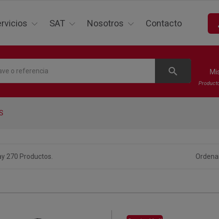
p
rvicios
SAT
Nosotros
Contacto
search
Mi
Product
S
y 270 Productos.
Ordenar