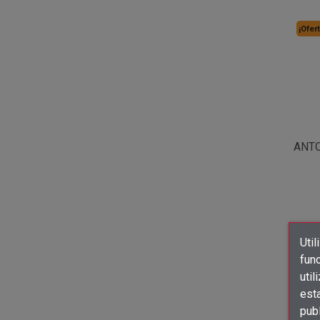
¡Ofert
ANTO
Util
func
util
est
publ