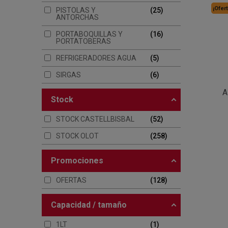
¡Ofert
PISTOLAS Y
25
ANTORCHAS
PORTABOQUILLAS Y
16
PORTATOBERAS
REFRIGERADORES AGUA
5
SIRGAS
6
A
stock
STOCK CASTELLBISBAL
52
STOCK OLOT
258
promociones
OFERTAS
128
capacidad / tamaño
1LT
1