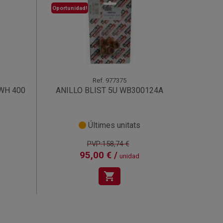
Oportunidad!
Ref.
977375
WH 400
ANILLO BLIST 5U WB300124A
Últimes unitats
PVP:158,74 €
95,00 € /
unidad
shopping_cart