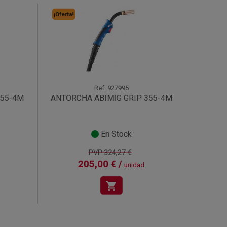
¡Oferta!
Ref.
927995
255-4M
ANTORCHA ABIMIG GRIP 355-4M
En Stock
PVP:324,27 €
205,00 € /
unidad
shopping_cart