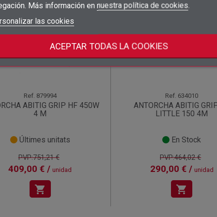
egación. Más información en
nuestra política de cookies
.
add_circle_outline
Crear nueva lista
((deleteText))
Iniciar sesión
rsonalizar las cookies
((cancelText))
Cancelar
unidad!
¡Oferta!
Crear lista de deseos
((renameText))
(( actionText ))
Cancelar
((cancelText))
((cancelText))
ACEPTAR TODAS LA COOKIES
Ref.
879994
Ref.
634010
RCHA ABITIG GRIP HF 450W
ANTORCHA ABITIG GRI
4 M
LITTLE 150 4M
Últimes unitats
En Stock
PVP:751,21 €
PVP:464,02 €
409,00 € /
290,00 € /
unidad
unidad
shopping_cart
shopping_cart