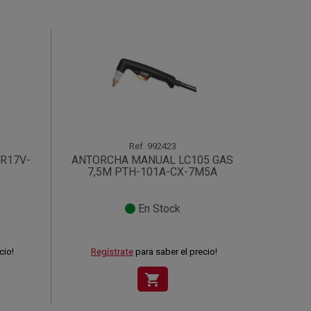
Ref.
992423
SR17V-
ANTORCHA MANUAL LC105 GAS
7,5M PTH-101A-CX-7M5A
En Stock
cio!
Regístrate
para saber el precio!
shopping_cart