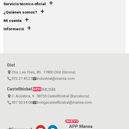
+
Servicio técnico oficial
+
¿Quiénes somos?
+
Mi cuenta
+
Informació
Olot
place
Ctra. Les Tries, 85 · 17800 Olot (Girona)
call
972 27 45 27
email
industrial@manxa.com
Castellbisbal
Ver más
NUEVO
place
C. Acústica, 9 · 08755 Castellbisbal (Barcelona)
call
937 50 34 06
email
botigacastellbisbal@manxa.com
¡NUEVO!
APP Manxa