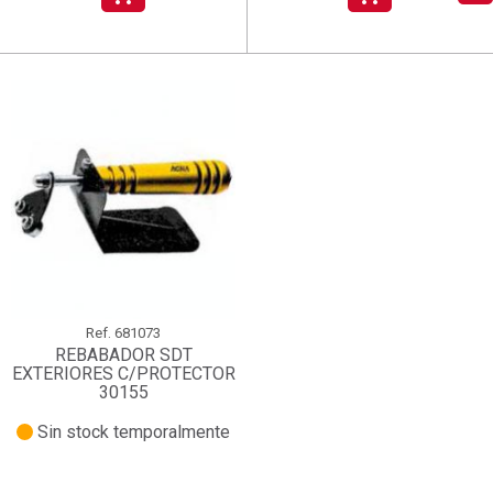
add_circle_outline
Crear nueva lista
((deleteText))
((cancelText))
Iniciar sesión
Cancelar
Crear lista de deseos
((renameText))
(( actionText ))
Cancelar
((cancelText))
((cancelText))
Ref.
681073
REBABADOR SDT
EXTERIORES C/PROTECTOR
30155
Sin stock temporalmente