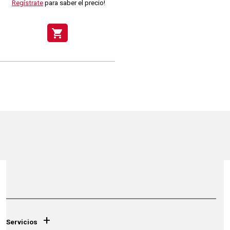
Regístrate
para saber el precio!
shopping_cart
+
Servicios