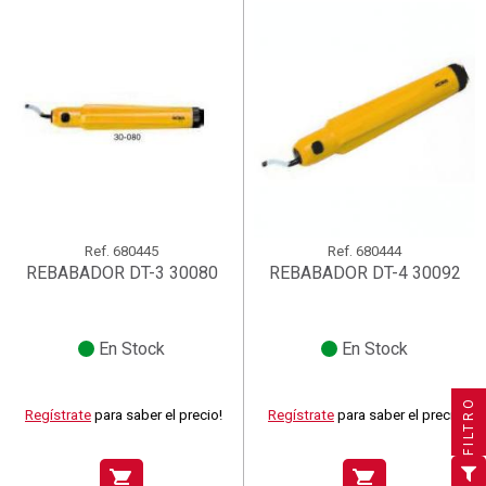
Ref.
680445
Ref.
680444
REBABADOR DT-3 30080
REBABADOR DT-4 30092
En Stock
En Stock
×
×
×
Crear lista de deseos
((title))
((title))
×
Iniciar sesión
×
((title))
FILTRO
Regístrate
para saber el precio!
Regístrate
para saber el precio!
×
Añadir a la lista de deseos
Nombre de la lista de deseos
((label))
((label))
Debe iniciar sesión para guardar productos en su lista de
((placeholder))
deseos.
shopping_cart
shopping_cart