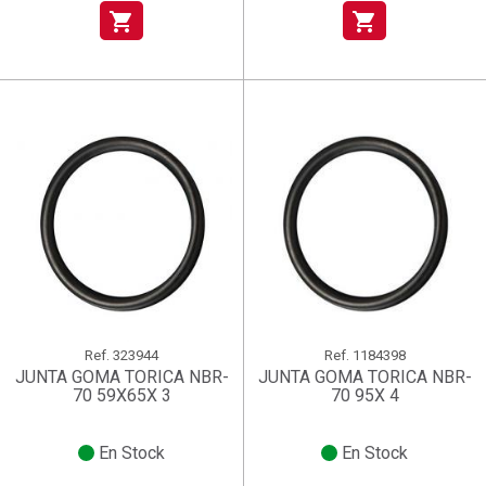
shopping_cart
shopping_cart
Ref.
323944
Ref.
1184398
JUNTA GOMA TORICA NBR-
JUNTA GOMA TORICA NBR-
70 59X65X 3
70 95X 4
En Stock
En Stock