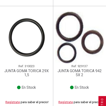
Ref.
310023
Ref.
929137
JUNTA GOMA TORICA 29X
JUNTA GOMA TORICA 942
1,5
5X 2
En Stock
En Stock
×
×
×
Crear lista de deseos
((title))
((title))
×
Iniciar sesión
×
((title))
FILTRO
Regístrate
para saber el precio!
Regístrate
para saber el precio!