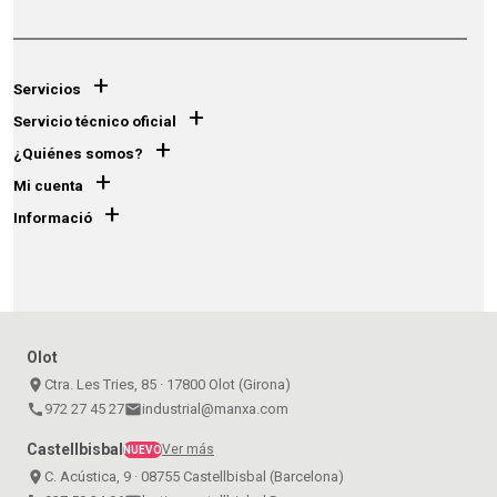
+
Servicios
+
Servicio técnico oficial
+
¿Quiénes somos?
+
Mi cuenta
+
Informació
Olot
place
Ctra. Les Tries, 85 · 17800 Olot (Girona)
call
972 27 45 27
email
industrial@manxa.com
Castellbisbal
Ver más
NUEVO
place
C. Acústica, 9 · 08755 Castellbisbal (Barcelona)