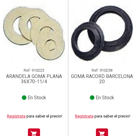
Ref.
910223
Ref.
910238
ARANDELA GOMA PLANA
GOMA RACORD BARCELONA
36X70-11/4
20
En Stock
En Stock
Regístrate
para saber el precio!
Regístrate
para saber el precio!
shopping_cart
shopping_cart