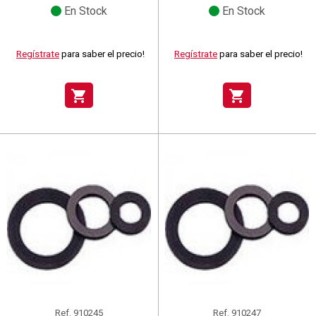
En Stock
En Stock
Regístrate
para saber el precio!
Regístrate
para saber el precio!
shopping_cart
shopping_cart
Ref.
910245
Ref.
910247