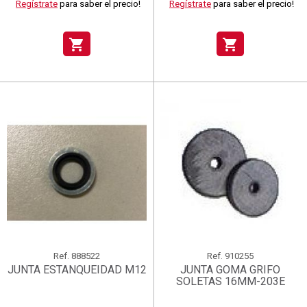
Regístrate
para saber el precio!
Regístrate
para saber el precio!
shopping_cart
shopping_cart
Ref.
888522
Ref.
910255
JUNTA ESTANQUEIDAD M12
JUNTA GOMA GRIFO
SOLETAS 16MM-203E