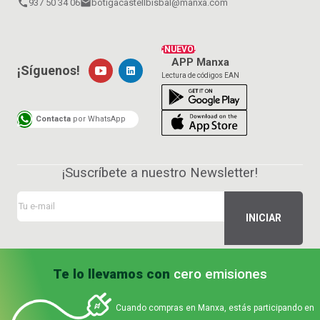
call
937 50 34 06
email
botigacastellbisbal@manxa.com
¡NUEVO!
APP Manxa
¡Síguenos!
Lectura de códigos EAN
Contacta
por WhatsApp
¡Suscríbete a nuestro Newsletter!
Te lo llevamos con
cero emisiones
Cuando compras en Manxa, estás participando en