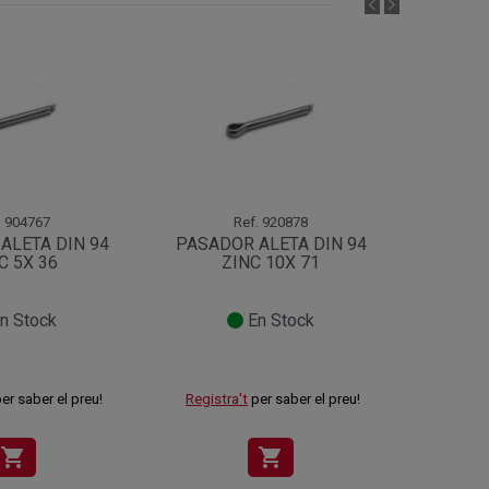
.
904767
Ref.
920878
ALETA DIN 94
PASADOR ALETA DIN 94
PASA
C 5X 36
ZINC 10X 71
DIN
n Stock
En Stock
er saber el preu!
Registra't
per saber el preu!
Registr
shopping_cart
shopping_cart