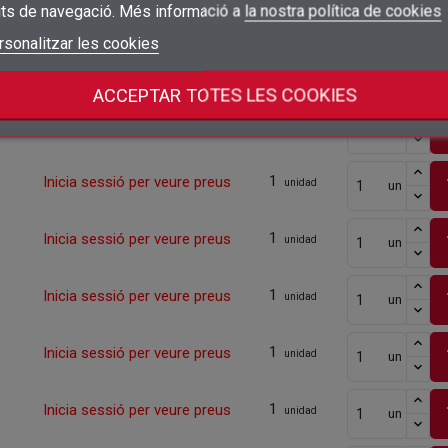
1
its de navegació. Més informació a
la nostra política de cookies
Inicia sessió per veure preus
unidad
un
add_circle_outline
Crear una llista nova
Connectar-se
rsonalitzar les cookies
Cancel·lar
Crear una llista de desitjos
1
Cancel·lar
Inicia sessió per veure preus
unidad
un
ACCEPTAR TOTES LES COOKIES
1
Inicia sessió per veure preus
unidad
un
1
Inicia sessió per veure preus
unidad
un
1
Inicia sessió per veure preus
unidad
un
1
Inicia sessió per veure preus
unidad
un
1
Inicia sessió per veure preus
unidad
un
1
Inicia sessió per veure preus
unidad
un