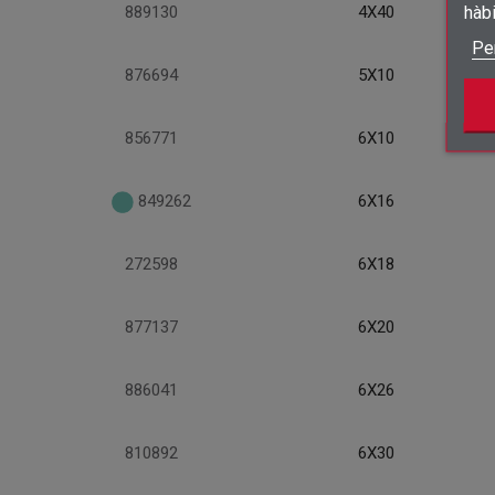
hàb
889130
4X40
Pe
876694
5X10
856771
6X10
849262
6X16
272598
6X18
877137
6X20
886041
6X26
810892
6X30