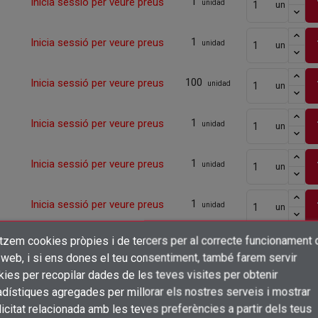
1
Inicia sessió per veure preus
unidad
un
1
Inicia sessió per veure preus
unidad
un
100
Inicia sessió per veure preus
unidad
un
1
Inicia sessió per veure preus
unidad
un
1
Inicia sessió per veure preus
unidad
un
1
Inicia sessió per veure preus
unidad
un
itzem cookies pròpies i de tercers per al correcte funcionament 
1
Inicia sessió per veure preus
×
unidad
un
Crear una llista de desitjos
 web, i si ens dones el teu consentiment, també farem servir
Connectar-se
ies per recopilar dades de les teves visites per obtenir
1
Inicia sessió per veure preus
unidad
un
dístiques agregades per millorar els nostres serveis i mostrar
×
Afegir a la llista de desitjos
Nom de la llista de desitjos
icitat relacionada amb les teves preferències a partir dels teus
Cal que connecteu per a desar els productes a la vostra llista de desitjos