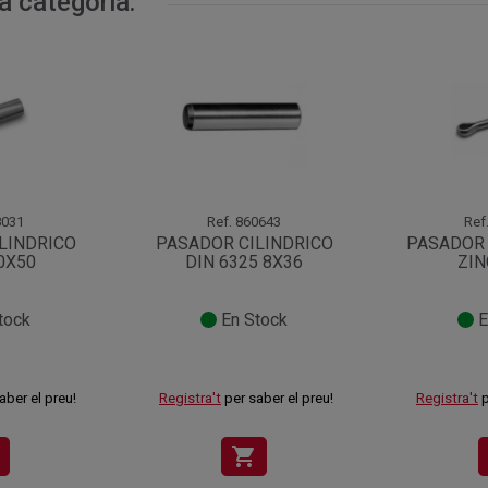
a categoria:
031
Ref.
860643
Ref
LINDRICO
PASADOR CILINDRICO
PASADOR 
20X50
DIN 6325 8X36
ZIN
tock
En Stock
E
aber el preu!
Registra't
per saber el preu!
Registra't
p
shopping_cart