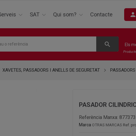
perso
Serveis
SAT
Qui som?
Contacte
search
Els m
Product
XAVETES, PASSADORS I ANELLS DE SEGURETAT
PASSADORS
PASADOR CILINDRIC
Referència Manxa:
877373
Marca
OTRAS MARCAS
Ref. p