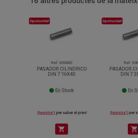
16 altres productes de la mateix
Oportunitat!
Oportunitat!
Ref.
309400
Ref.
308
PASADOR CILINDRICO
PASADOR CI
DIN 7 16X40
DIN 7 
En Stock
En S
Registra't
per saber el preu!
Registra't
per s
shopping_cart
shopping_cart