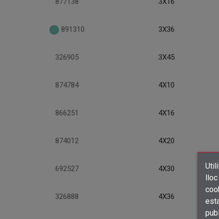
877138
3X16
891310
3X36
326905
3X45
874784
4X10
866251
4X16
874012
4X20
Util
692527
4X30
lloc
cook
326888
4X36
esta
publ