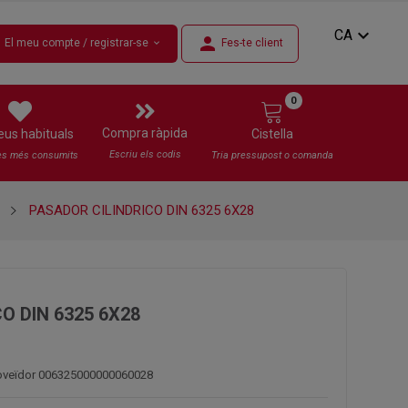
expand_more
CA
n
person
El meu compte / registrar-se
Fes-te client
expand_more
0
Compra ràpida
eus habituals
Cistella
Escriu els codis
es més consumits
Tria pressupost o comanda
PASADOR CILINDRICO DIN 6325 6X28
O DIN 6325 6X28
roveïdor 006325000000060028