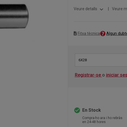
expand_more
Veure detalls
|
Veure m
Algun dubt
Fitxa tècnica
6X28
Registrar-se
o
iniciar se
check_circle
En Stock
Compra-ho ara i ho rebràs
en 24-48 hores