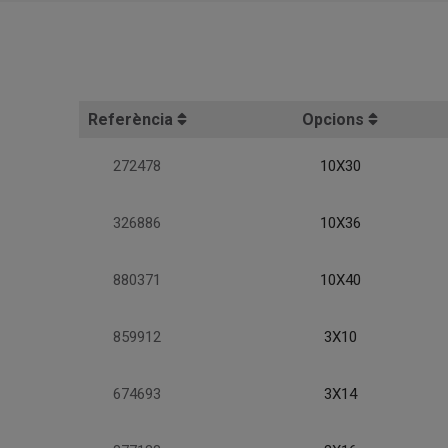
Referència
Opcions
272478
10X30
326886
10X36
880371
10X40
859912
3X10
674693
3X14