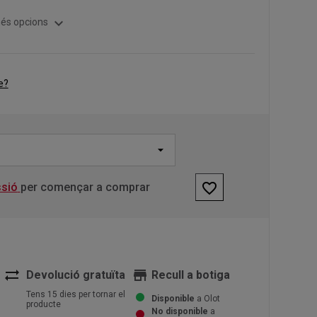
expand_more
és opcions
e?
favorite_border
ssió
per començar a comprar
sync_alt
store
Devolució gratuïta
Recull a botiga
Tens 15 dies per tornar el
Disponible
a Olot
producte
No disponible
a