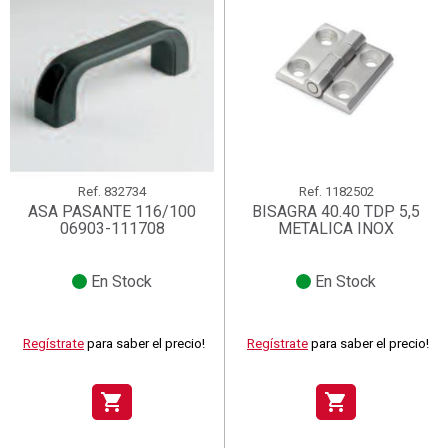
Ref.
832734
Ref.
1182502
ASA PASANTE 116/100
BISAGRA 40.40 TDP 5,5
06903-111708
METALICA INOX
En Stock
En Stock
Regístrate
para saber el precio!
Regístrate
para saber el precio!
shopping_cart
shopping_cart