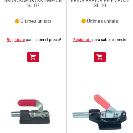
BRIDA RAPIDA KK EMPUJE
BRIDA RAPIDA KK EMPUJE
SL 07
SL 10
Últimes unitats
Últimes unitats
Regístrate
para saber el precio!
Regístrate
para saber el precio!
shopping_cart
shopping_cart