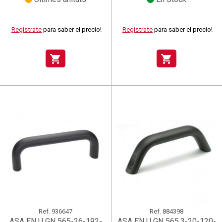
Regístrate
para saber el precio!
Regístrate
para saber el precio!
shopping_cart
shopping_cart
Ref.
936647
Ref.
884398
ASA EN U GN 565-26-192-
ASA EN U GN 565.3-20-120-