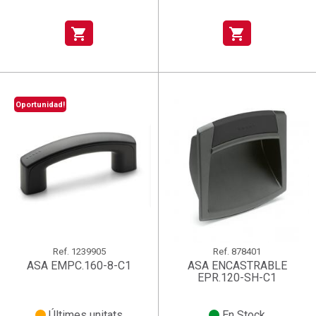
shopping_cart
shopping_cart
Oportunidad!
Ref.
1239905
Ref.
878401
ASA EMPC.160-8-C1
ASA ENCASTRABLE
EPR.120-SH-C1
Últimes unitats
En Stock