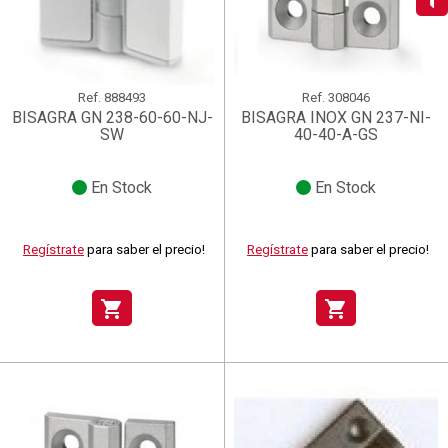
add_circle_outline
Crear nueva lista
((deleteText))
((cancelText))
Iniciar sesión
Cancelar
Crear lista de deseos
((renameText))
(( actionText ))
Cancelar
((cancelText))
((cancelText))
Ref.
888493
Ref.
308046
BISAGRA GN 238-60-60-NJ-
BISAGRA INOX GN 237-NI-
SW
40-40-A-GS
En Stock
En Stock
Regístrate
para saber el precio!
Regístrate
para saber el precio!
shopping_cart
shopping_cart