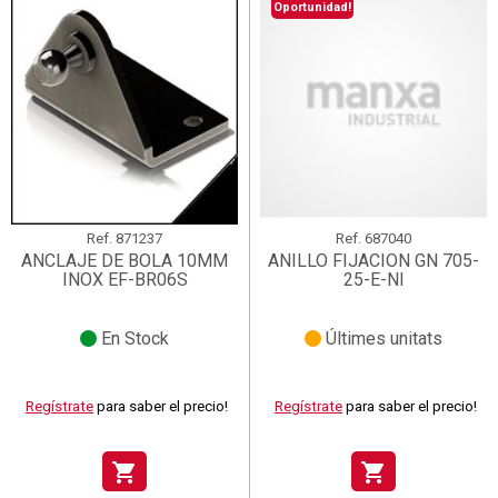
Oportunidad!
Ref.
871237
Ref.
687040
ANCLAJE DE BOLA 10MM
ANILLO FIJACION GN 705-
INOX EF-BR06S
25-E-NI
En Stock
Últimes unitats
Regístrate
para saber el precio!
Regístrate
para saber el precio!
shopping_cart
shopping_cart