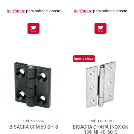
Regístrate
para saber el precio!
Regístrate
para saber el precio!
shopping_cart
shopping_cart
Oportunidad!
Ref.
936566
Ref.
1120338
BISAGRA CFM.60 SH-8
BISAGRA CHAPA INOX GN
136-NI-40-60-C