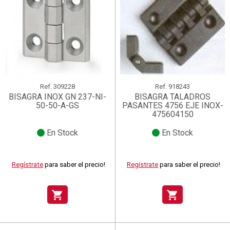
Ref.
309228
Ref.
918243
BISAGRA INOX GN 237-NI-
BISAGRA TALADROS
50-50-A-GS
PASANTES 4756 EJE INOX-
475604150
En Stock
En Stock
Regístrate
para saber el precio!
Regístrate
para saber el precio!
shopping_cart
shopping_cart