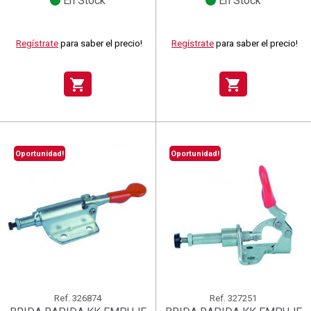
En Stock
En Stock
Regístrate
para saber el precio!
Regístrate
para saber el precio!
shopping_cart
shopping_cart
Oportunidad!
Oportunidad!
Ref.
326874
Ref.
327251