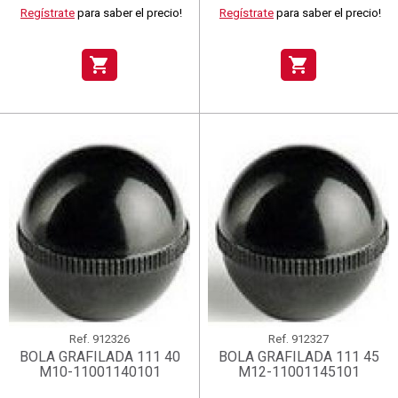
Regístrate
para saber el precio!
Regístrate
para saber el precio!
shopping_cart
shopping_cart
Ref.
912326
Ref.
912327
BOLA GRAFILADA 111 40
BOLA GRAFILADA 111 45
M10-11001140101
M12-11001145101