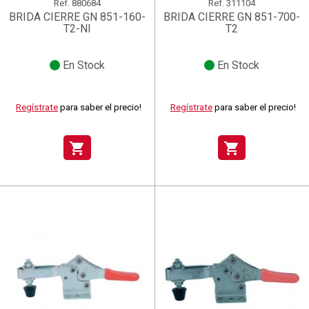
Ref.
880684
Ref.
311104
BRIDA CIERRE GN 851-160-
BRIDA CIERRE GN 851-700-
T2-NI
T2
En Stock
En Stock
Regístrate
para saber el precio!
Regístrate
para saber el precio!
shopping_cart
shopping_cart