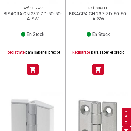
Ref.
936577
Ref.
936580
BISAGRA GN 237-ZD-50-50-
BISAGRA GN 237-ZD-60-60-
A-SW
A-SW
En Stock
En Stock
Regístrate
para saber el precio!
Regístrate
para saber el precio!
shopping_cart
shopping_cart
×
×
×
Crear lista de deseos
((title))
((title))
×
Iniciar sesión
×
((title))
FILTRO
×
Añadir a la lista de deseos
Nombre de la lista de deseos
((label))
((label))
Debe iniciar sesión para guardar productos en su lista de
((placeholder))
deseos.