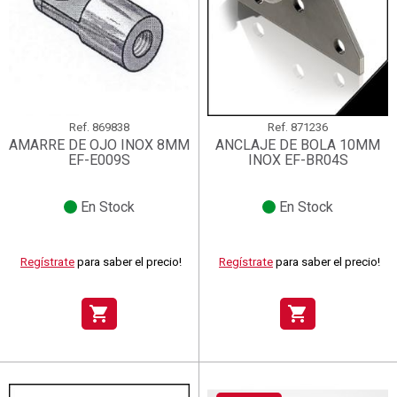
Ref.
869838
Ref.
871236
AMARRE DE OJO INOX 8MM
ANCLAJE DE BOLA 10MM
EF-E009S
INOX EF-BR04S
En Stock
En Stock
Regístrate
para saber el precio!
Regístrate
para saber el precio!
shopping_cart
shopping_cart