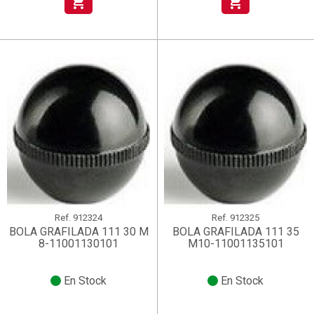
shopping_cart
shopping_cart
Ref.
912324
Ref.
912325
BOLA GRAFILADA 111 30 M
BOLA GRAFILADA 111 35
8-11001130101
M10-11001135101
En Stock
En Stock