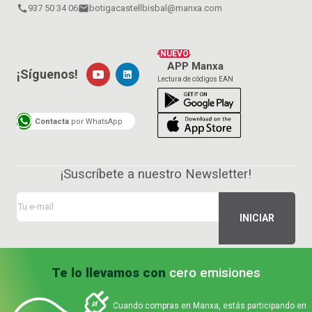
call
937 50 34 06
email
botigacastellbisbal@manxa.com
¡NUEVO!
APP Manxa
¡Síguenos!
Lectura de códigos EAN
Contacta
por WhatsApp
¡Suscríbete a nuestro Newsletter!
Te lo llevamos con
cero emisiones
Cuando compras en Manxa, estás participando en