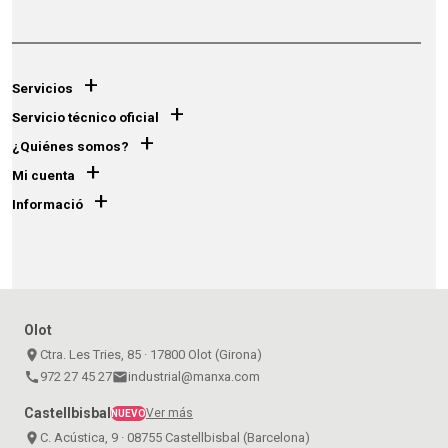
+
Servicios
+
Servicio técnico oficial
+
¿Quiénes somos?
+
Mi cuenta
+
Informació
Olot
place
Ctra. Les Tries, 85 · 17800 Olot (Girona)
call
972 27 45 27
email
industrial@manxa.com
Castellbisbal
Ver más
NUEVO
place
C. Acústica, 9 · 08755 Castellbisbal (Barcelona)