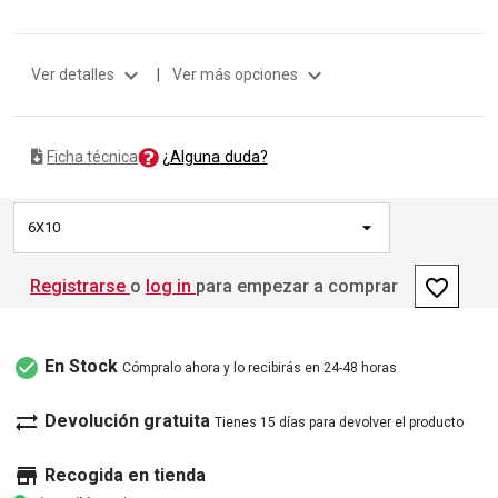
expand_more
expand_more
Ver detalles
|
Ver más opciones
¿Alguna duda?
Ficha técnica
6X10
favorite_border
Registrarse
o
log in
para empezar a comprar
check_circle
En Stock
Cómpralo ahora y lo recibirás en 24-48 horas
sync_alt
Devolución gratuita
Tienes 15 días para devolver el producto
store
Recogida en tienda