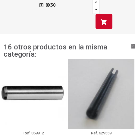
8X50
shopping_cart
16 otros productos en la misma
categoría:
Ref.
859912
Ref.
629559