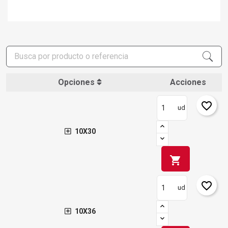
Opciones
Acciones
favorite_border
ud
10X30
shopping_cart
favorite_border
ud
10X36