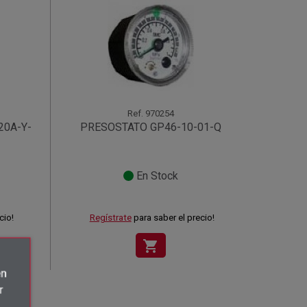
Ref.
970254
20A-Y-
PRESOSTATO GP46-10-01-Q
En Stock
cio!
Regístrate
para saber el precio!
shopping_cart
én
r