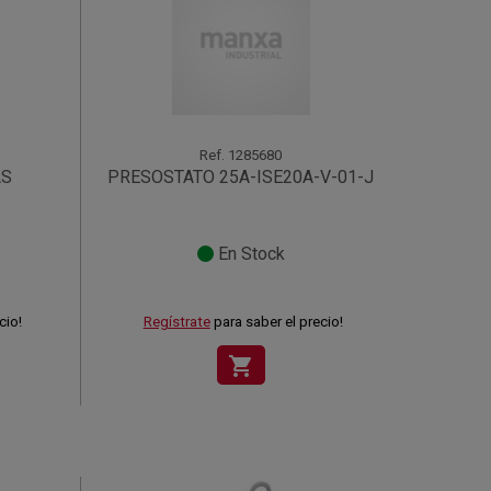
Ref.
1285680
AS
PRESOSTATO 25A-ISE20A-V-01-J
En Stock
cio!
Regístrate
para saber el precio!
shopping_cart