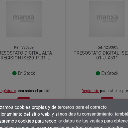
Ref.
336389
Ref.
1250805
RESOSTATO DIGITAL ALTA
PRESOSTATO DIGITAL ISE
RECISION ISE20-P-01-L
01-J-X531
En Stock
En Stock
egístrate
para saber el precio!
Regístrate
para saber el pre
shopping_cart
shopping_cart
izamos cookies propias y de terceros para el correcto
×
×
×
Crear lista de deseos
((title))
((title))
ionamiento del sitio web, y si nos das tu consentimiento, tambi
×
×
Iniciar sesión
((title))
izaremos cookies para recopilar datos de tus visitas para obtene
adísticas agregadas para mejorar nuestros servicios y mostrar