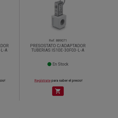
Ref.
889071
ADOR
PRESOSTATO C/ADAPTADOR
-L-A
TUBERIAS IS10E-30F03-L-A
En Stock
cio!
Regístrate
para saber el precio!
shopping_cart