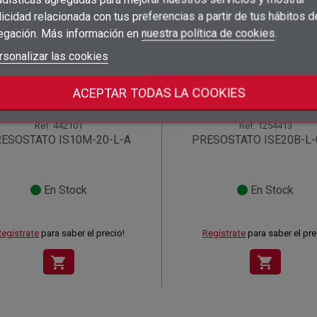
×
Añadir a la lista de deseos
Nombre de la lista de deseos
((label))
((label))
icidad relacionada con tus preferencias a partir de tus hábitos d
Debe iniciar sesión para guardar productos en su lista de deseos.
((placeholder))
egación. Más información en
nuestra política de cookies
.
add_circle_outline
Crear nueva lista
((deleteText))
Iniciar sesión
rsonalizar las cookies
((cancelText))
Cancelar
Crear lista de deseos
((renameText))
(( actionText ))
Cancelar
((cancelText))
((cancelText))
ACEPTAR TODAS LA COOKIES
Ref.
442101
Ref.
1254413
ESOSTATO IS10M-20-L-A
PRESOSTATO ISE20B-L-
En Stock
En Stock
egístrate
para saber el precio!
Regístrate
para saber el pre
shopping_cart
shopping_cart