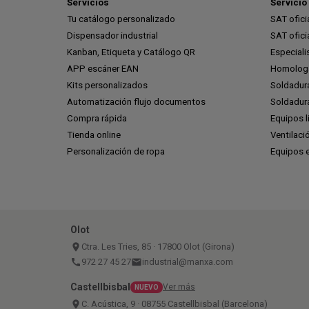
Servicios
Servicio 
Tu catálogo personalizado
SAT ofic
Dispensador industrial
SAT ofic
Kanban, Etiqueta y Catálogo QR
Especiali
APP escáner EAN
Homologa
Kits personalizados
Soldadur
Automatización flujo documentos
Soldadura
Compra rápida
Equipos l
Tienda online
Ventilaci
Personalización de ropa
Equipos 
Olot
place
Ctra. Les Tries, 85 · 17800 Olot (Girona)
call
972 27 45 27
email
industrial@manxa.com
Castellbisbal
Ver más
NUEVO
place
C. Acústica, 9 · 08755 Castellbisbal (Barcelona)