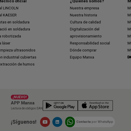
técnico oficial
¿Quiénes somos?
M
ial LINCOLN
Nuestra empresa
M
ial KAESER
Nuestra historia
M
stas en soldadura
Cultura de calidad
M
ció en soldadura
Digitalización del
M
a robotizada
aprovisionamiento
Mi
 láser
Responsabilidad social
Mi
impieza ultrasonidos
Dónde comprar
M
ón industrial cubiertas
Equipo Manxa
extracción de humos
¡NUEVO!
APP Manxa
Lectura de códigos EAN
¡Síguenos!
Contacta
por WhatsApp