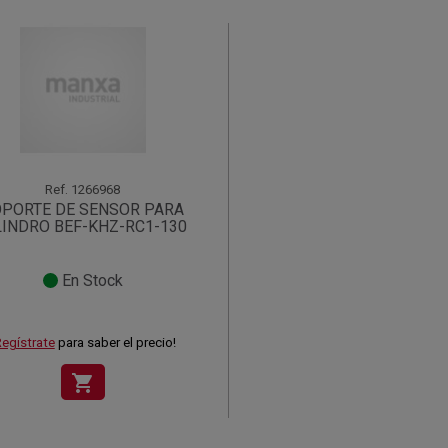
Ref.
1266968
PORTE DE SENSOR PARA
LINDRO BEF-KHZ-RC1-130
En Stock
egístrate
para saber el precio!
shopping_cart