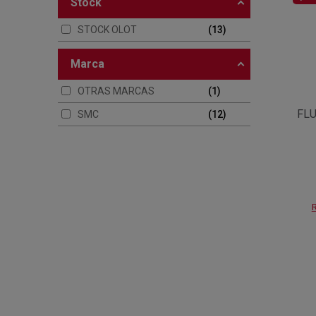
stock
STOCK OLOT
13
marca
OTRAS MARCAS
1
FLU
SMC
12
R