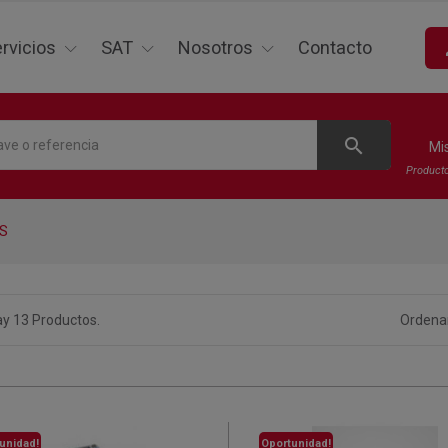
p
rvicios
SAT
Nosotros
Contacto
search
Mi
Product
S
y 13 Productos.
Ordenar
unidad!
Oportunidad!