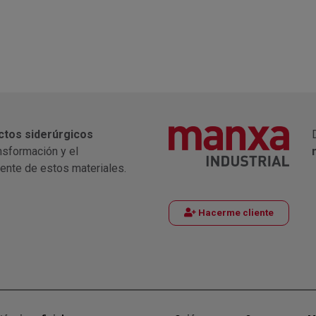
ctos siderúrgicos
nsformación y el
iente de estos materiales.
Hacerme cliente