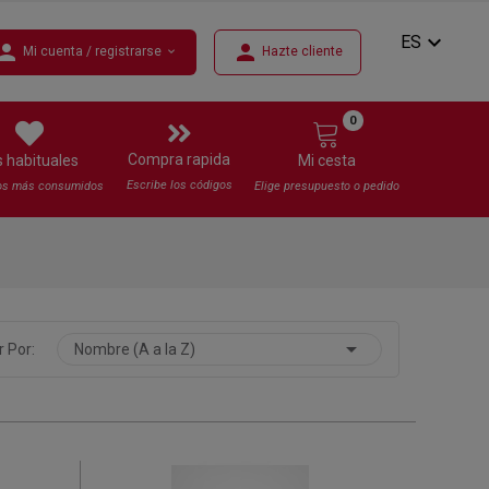
expand_more
ES
erson
person
Mi cuenta / registrarse
Hazte cliente
expand_more
0
Compra rapida
s habituales
Mi cesta
Escribe los códigos
os más consumidos
Elige presupuesto o pedido

 Por:
Nombre (A a la Z)