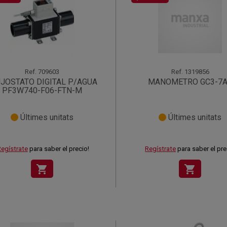
Ref.
709603
Ref.
1319856
JOSTATO DIGITAL P/AGUA
MANOMETRO GC3-7
PF3W740-F06-FTN-M
Últimes unitats
Últimes unitats
egístrate
para saber el precio!
Regístrate
para saber el pre
shopping_cart
shopping_cart