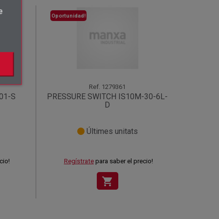
e
Oportunidad!
Ref.
1279361
01-S
PRESSURE SWITCH IS10M-30-6L-
D
Últimes unitats
cio!
Regístrate
para saber el precio!
shopping_cart