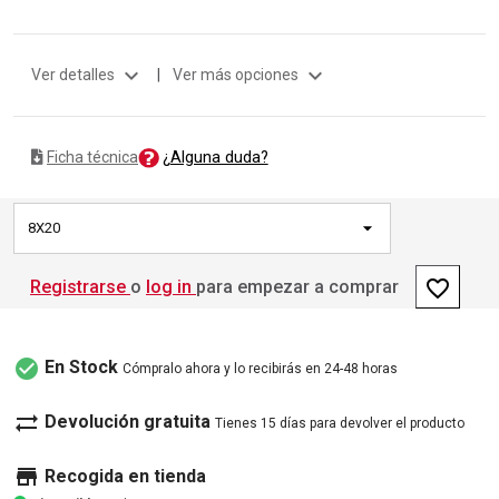
expand_more
expand_more
Ver detalles
|
Ver más opciones
¿Alguna duda?
Ficha técnica
8X20
favorite_border
Registrarse
o
log in
para empezar a comprar
check_circle
En Stock
Cómpralo ahora y lo recibirás en 24-48 horas
sync_alt
Devolución gratuita
Tienes 15 días para devolver el producto
store
Recogida en tienda