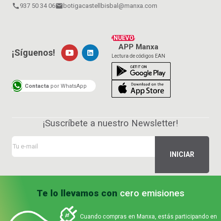
call
937 50 34 06
email
botigacastellbisbal@manxa.com
¡NUEVO!
APP Manxa
¡Síguenos!
Lectura de códigos EAN
Contacta
por WhatsApp
¡Suscríbete a nuestro Newsletter!
Te lo llevamos con
cero emisiones
Cuando compras en Manxa, estás participando en