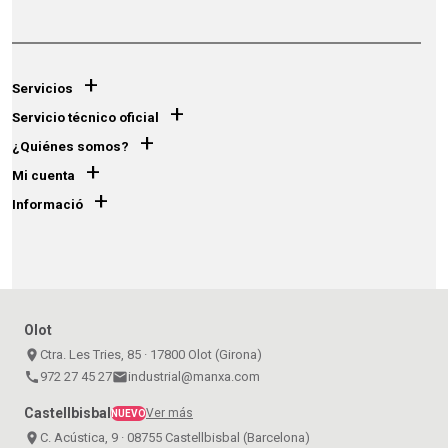
+
Servicios
+
Servicio técnico oficial
+
¿Quiénes somos?
+
Mi cuenta
+
Informació
Olot
place
Ctra. Les Tries, 85 · 17800 Olot (Girona)
call
972 27 45 27
email
industrial@manxa.com
Castellbisbal
Ver más
NUEVO
place
C. Acústica, 9 · 08755 Castellbisbal (Barcelona)