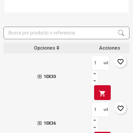
Opciones
Acciones
favorite_border
ud
10X30
shopping_cart
favorite_border
ud
10X36