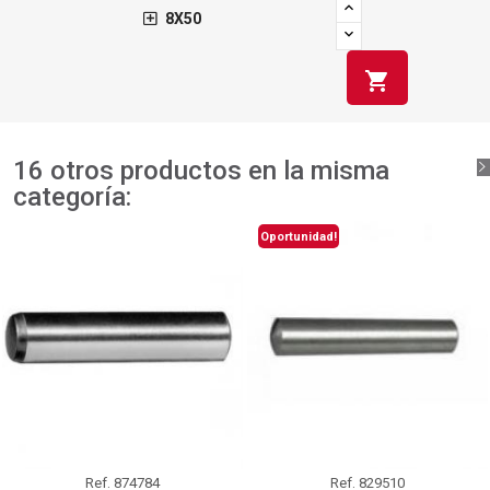
8X50
shopping_cart
16 otros productos en la misma
categoría:
Oportunidad!
Ref.
874784
Ref.
829510