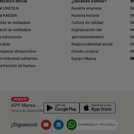
técnico oficial
¿Quiénes somos?
M
ial LINCOLN
Nuestra empresa
M
ial KAESER
Nuestra historia
M
stas en soldadura
Cultura de calidad
M
ció en soldadura
Digitalización del
M
a robotizada
aprovisionamiento
Mi
 láser
Responsabilidad social
Mi
impieza ultrasonidos
Dónde comprar
M
ón industrial cubiertas
Equipo Manxa
extracción de humos
¡NUEVO!
APP Manxa
Lectura de códigos EAN
¡Síguenos!
Contacta
por WhatsApp