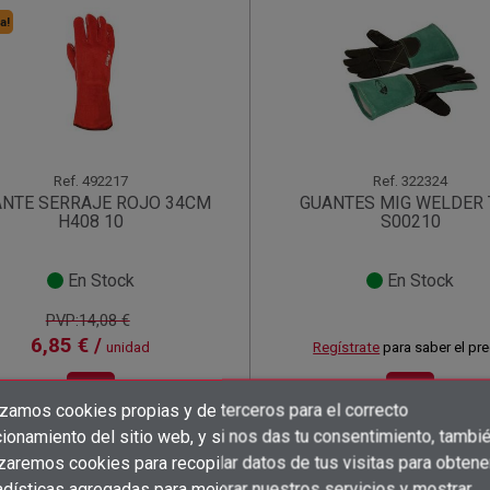
a!
Ref.
492217
Ref.
322324
NTE SERRAJE ROJO 34CM
GUANTES MIG WELDER 
H408 10
S00210
En Stock
En Stock
PVP:14,08 €
6,85 € /
unidad
Regístrate
para saber el pre
shopping_cart
shopping_cart
izamos cookies propias y de terceros para el correcto
×
×
×
Crear lista de deseos
((title))
((title))
ionamiento del sitio web, y si nos das tu consentimiento, tambi
×
×
Iniciar sesión
((title))
izaremos cookies para recopilar datos de tus visitas para obtene
adísticas agregadas para mejorar nuestros servicios y mostrar