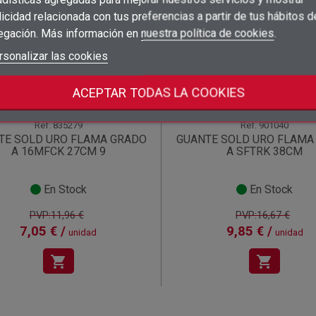
×
Añadir a la lista de deseos
Nombre de la lista de deseos
((label))
((label))
icidad relacionada con tus preferencias a partir de tus hábitos d
Debe iniciar sesión para guardar productos en su lista de deseos.
((placeholder))
a!
¡Oferta!
egación. Más información en
nuestra política de cookies
.
add_circle_outline
Crear nueva lista
((deleteText))
Iniciar sesión
rsonalizar las cookies
((cancelText))
Cancelar
Crear lista de deseos
((renameText))
(( actionText ))
Cancelar
((cancelText))
((cancelText))
ACEPTAR TODAS LA COOKIES
Ref.
835279
Ref.
901040
TE SOLD URO FLAMA GRADO
GUANTE SOLD URO FLAMA
A 16MFCK 27CM 9
A SFTRK 38CM
En Stock
En Stock
PVP:11,96 €
PVP:16,67 €
7,05 € /
9,85 € /
unidad
unidad
shopping_cart
shopping_cart