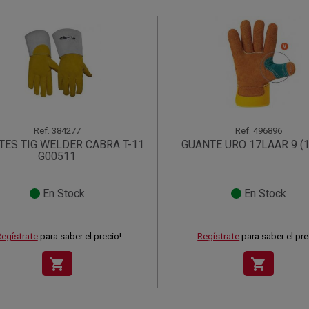
Ref.
384277
Ref.
496896
TES TIG WELDER CABRA T-11
GUANTE URO 17LAAR 9 (1
G00511
En Stock
En Stock
egístrate
para saber el precio!
Regístrate
para saber el pre
shopping_cart
shopping_cart