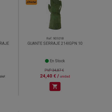
¡Oferta!
Ref.
901018
RAJE
GUANTE SERRAJE 214IGPN 10
En Stock
PVP:34,87 €
24,40 € /
cio!
unidad
shopping_cart