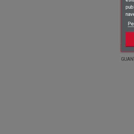
publ
¡Ofert
nav
Pe
GUAN