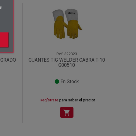
e
Ref.
322323
 GRADO
GUANTES TIG WELDER CABRA T-10
G00510
En Stock
Regístrate
para saber el precio!
shopping_cart