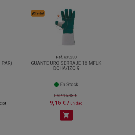
¡Oferta!
Ref.
835280
 PAR)
GUANTE URO SERRAJE 16 MFLK
DCHA/IZQ 9
En Stock
PVP:15,48 €
9,15 € /
cio!
unidad
shopping_cart