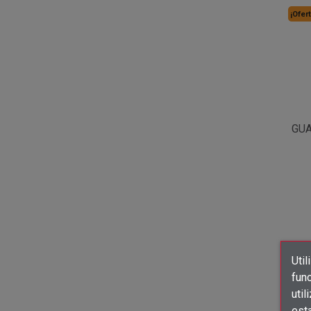
¡Ofert
GUA
Util
func
util
est