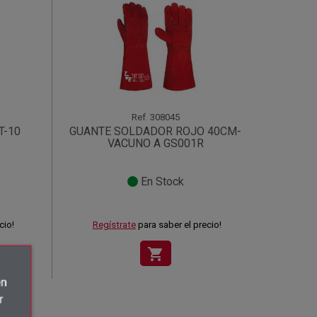
Ref.
308045
T-10
GUANTE SOLDADOR ROJO 40CM-
VACUNO A GS001R
En Stock
cio!
Regístrate
para saber el precio!
shopping_cart
én
r