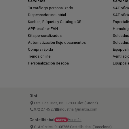
Servicios
Servicio 
Tu catálogo personalizado
SAT ofic
Dispensador industrial
SAT ofic
Kanban, Etiqueta y Catálogo QR
Especiali
APP escáner EAN
Homologa
Kits personalizados
Soldadur
Automatización flujo documentos
Soldadura
Compra rápida
Equipos l
Tienda online
Ventilaci
Personalización de ropa
Equipos 
Olot
place
Ctra. Les Tries, 85 · 17800 Olot (Girona)
call
972 27 45 27
email
industrial@manxa.com
Castellbisbal
Ver más
NUEVO
place
C. Acústica, 9 · 08755 Castellbisbal (Barcelona)