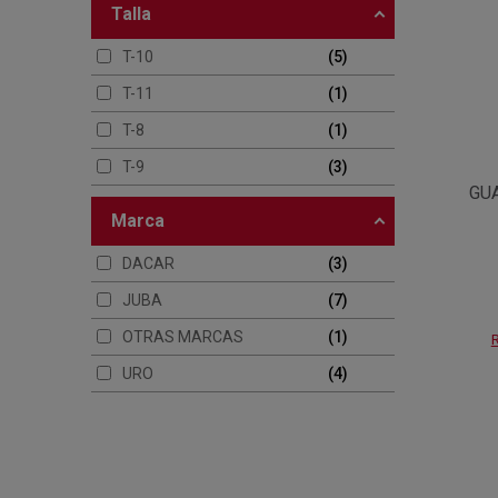
talla
T-10
5
T-11
1
T-8
1
T-9
3
GU
marca
DACAR
3
JUBA
7
OTRAS MARCAS
1
R
URO
4