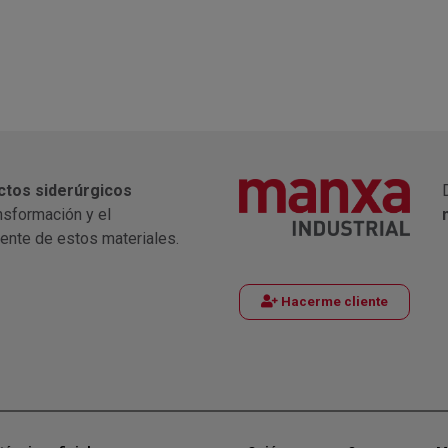
ctos siderúrgicos
nsformación y el
iente de estos materiales.
Hacerme cliente