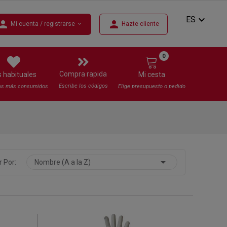
expand_more
ES
erson
person
Mi cuenta / registrarse
Hazte cliente
expand_more
0
Compra rapida
s habituales
Mi cesta
Escribe los códigos
os más consumidos
Elige presupuesto o pedido

 Por:
Nombre (A a la Z)