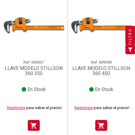
×
×
×
Crear lista de deseos
((title))
((title))
×
Iniciar sesión
×
((title))
FILTRO
×
Añadir a la lista de deseos
Nombre de la lista de deseos
((label))
((label))
Debe iniciar sesión para guardar productos en su lista de
((placeholder))
deseos.
add_circle_outline
Crear nueva lista
((deleteText))
((cancelText))
Ref.
609557
Ref.
609558
Iniciar sesión
Cancelar
LLAVE MODELO STILLSON
LLAVE MODELO STILLSON
Crear lista de deseos
((renameText))
(( actionText ))
Cancelar
((cancelText))
((cancelText))
360 350
360 450
En Stock
En Stock
Regístrate
para saber el precio!
Regístrate
para saber el precio!
shopping_cart
shopping_cart