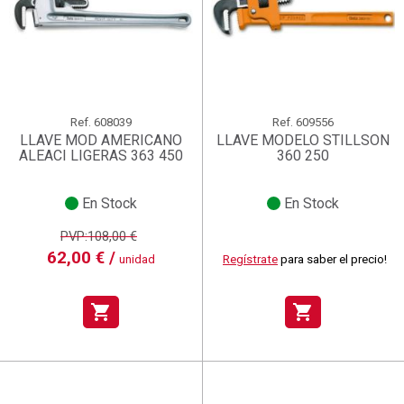
Ref.
608039
Ref.
609556
LLAVE MOD AMERICANO
LLAVE MODELO STILLSON
ALEACI LIGERAS 363 450
360 250
En Stock
En Stock
PVP:108,00 €
62,00 € /
unidad
Regístrate
para saber el precio!
shopping_cart
shopping_cart