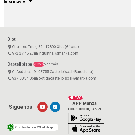
+
Informació
Olot
place
Ctra. Les Tries, 85 · 17800 Olot (Girona)
call
972 27 45 27
email
industrial@manxa.com
Castellbisbal
Ver más
NUEVO
place
C. Acústica, 9 · 08755 Castellbisbal (Barcelona)
call
937 50 34 06
email
botigacastellbisbal@manxa.com
¡NUEVO!
APP Manxa
¡Síguenos!
Lectura de códigos EAN
Contacta
por WhatsApp