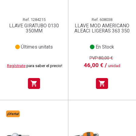
Ref.
1284215
Ref.
608038
LLAVE GIRATUBO 0130
LLAVE MOD AMERICANO
350MM
ALEACI LIGERAS 363 350
Últimes unitats
En Stock
PVP:80,00 €
46,00 € /
Regístrate
para saber el precio!
unidad
shopping_cart
shopping_cart
¡Oferta!