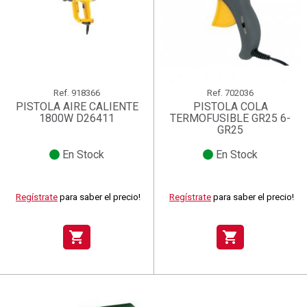
Ref.
918366
Ref.
702036
PISTOLA AIRE CALIENTE
PISTOLA COLA
1800W D26411
TERMOFUSIBLE GR25 6-
GR25
En Stock
En Stock
Regístrate
para saber el precio!
Regístrate
para saber el precio!
shopping_cart
shopping_cart