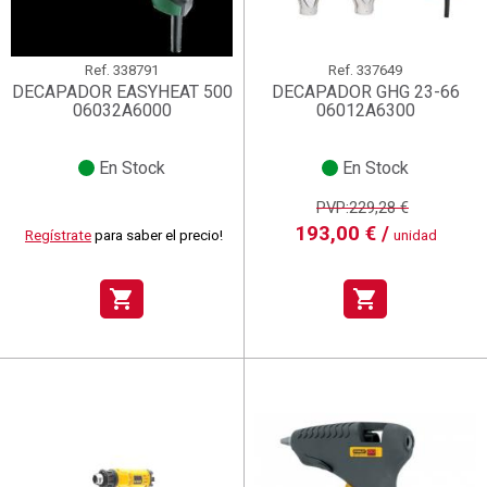
Ref.
338791
Ref.
337649
DECAPADOR EASYHEAT 500
DECAPADOR GHG 23-66
06032A6000
06012A6300
En Stock
En Stock
PVP:229,28 €
193,00 € /
Regístrate
para saber el precio!
unidad
shopping_cart
shopping_cart