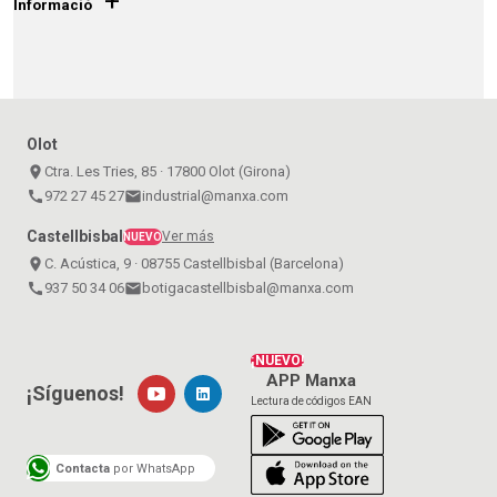
+
Informació
Olot
place
Ctra. Les Tries, 85 · 17800 Olot (Girona)
call
972 27 45 27
email
industrial@manxa.com
Castellbisbal
Ver más
NUEVO
place
C. Acústica, 9 · 08755 Castellbisbal (Barcelona)
call
937 50 34 06
email
botigacastellbisbal@manxa.com
¡NUEVO!
APP Manxa
¡Síguenos!
Lectura de códigos EAN
Contacta
por WhatsApp