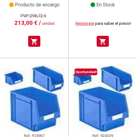
Producto de encargo
En Stock
PVP:298,72 €
213,00 € /
unidad
Regístrate
para saber el precio!
shopping_cart
shopping_cart
Oportunidad!
Ref.
914967
Ref.
924339