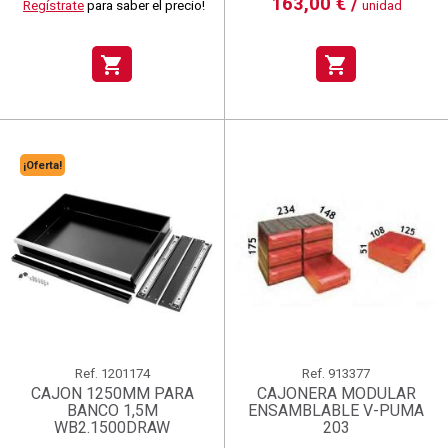
163,00 € /
Regístrate
para saber el precio!
unidad
shopping_cart
shopping_cart
¡Oferta!
Ref.
1201174
Ref.
913377
CAJON 1250MM PARA
CAJONERA MODULAR
BANCO 1,5M
ENSAMBLABLE V-PUMA
WB2.1500DRAW
203