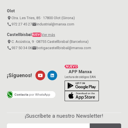
Olot
place
Ctra. Les Tries, 85 · 17800 Olot (Girona)
call
972 27 45 27
email
industrial@manxa.com
Castellbisbal
Ver más
NUEVO
place
C. Acústica, 9 · 08755 Castellbisbal (Barcelona)
call
937 50 34 06
email
botigacastellbisbal@manxa.com
¡NUEVO!
APP Manxa
¡Síguenos!
Lectura de códigos EAN
Contacta
por WhatsApp
¡Suscríbete a nuestro Newsletter!