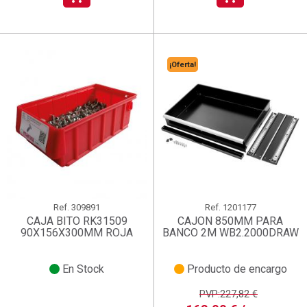
¡Oferta!
Ref.
309891
Ref.
1201177
CAJA BITO RK31509
CAJON 850MM PARA
90X156X300MM ROJA
BANCO 2M WB2.2000DRAW
En Stock
Producto de encargo
PVP:227,82 €