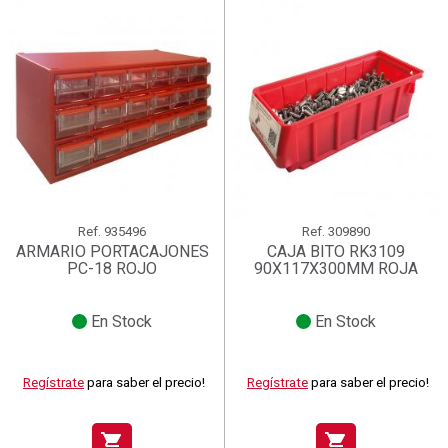
Ref.
935496
Ref.
309890
ARMARIO PORTACAJONES
CAJA BITO RK3109
PC-18 ROJO
90X117X300MM ROJA
En Stock
En Stock
Regístrate
para saber el precio!
Regístrate
para saber el precio!
shopping_cart
shopping_cart