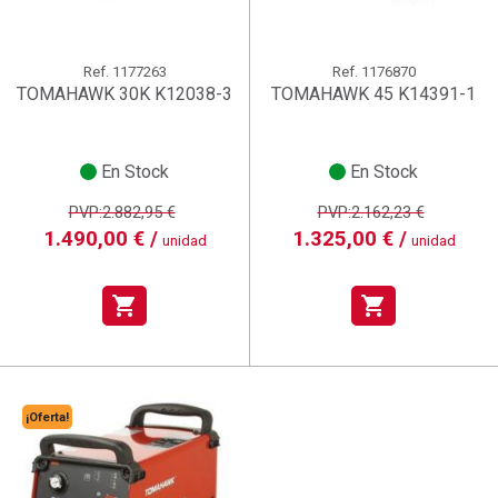
Ref.
1177263
Ref.
1176870
TOMAHAWK 30K K12038-3
TOMAHAWK 45 K14391-1
En Stock
En Stock
PVP:2.882,95 €
PVP:2.162,23 €
1.490,00 € /
1.325,00 € /
unidad
unidad
shopping_cart
shopping_cart
¡Oferta!