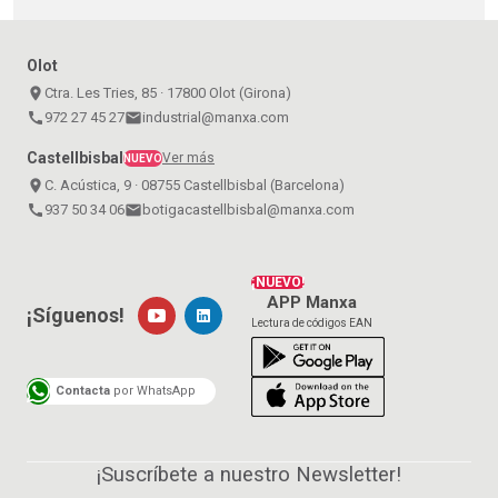
Olot
place
Ctra. Les Tries, 85 · 17800 Olot (Girona)
call
972 27 45 27
email
industrial@manxa.com
Castellbisbal
Ver más
NUEVO
place
C. Acústica, 9 · 08755 Castellbisbal (Barcelona)
call
937 50 34 06
email
botigacastellbisbal@manxa.com
¡NUEVO!
APP Manxa
¡Síguenos!
Lectura de códigos EAN
Contacta
por WhatsApp
¡Suscríbete a nuestro Newsletter!