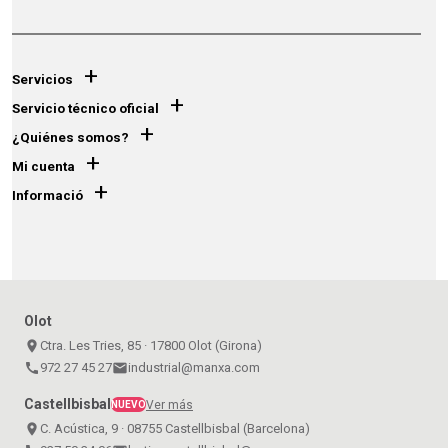
+
Servicios
+
Servicio técnico oficial
+
¿Quiénes somos?
+
Mi cuenta
+
Informació
Olot
place
Ctra. Les Tries, 85 · 17800 Olot (Girona)
call
972 27 45 27
email
industrial@manxa.com
Castellbisbal
Ver más
NUEVO
place
C. Acústica, 9 · 08755 Castellbisbal (Barcelona)