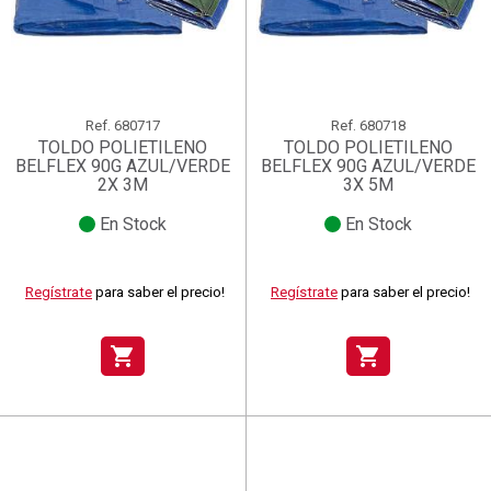
Ref.
680717
Ref.
680718
TOLDO POLIETILENO
TOLDO POLIETILENO
BELFLEX 90G AZUL/VERDE
BELFLEX 90G AZUL/VERDE
2X 3M
3X 5M
En Stock
En Stock
Regístrate
para saber el precio!
Regístrate
para saber el precio!
shopping_cart
shopping_cart