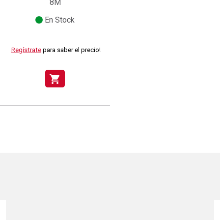
8M
En Stock
Regístrate
para saber el precio!
shopping_cart