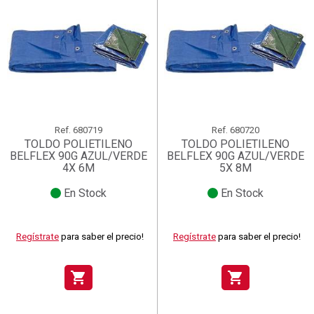
Ref.
680719
Ref.
680720
TOLDO POLIETILENO
TOLDO POLIETILENO
BELFLEX 90G AZUL/VERDE
BELFLEX 90G AZUL/VERDE
4X 6M
5X 8M
En Stock
En Stock
Regístrate
para saber el precio!
Regístrate
para saber el precio!
shopping_cart
shopping_cart