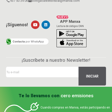
call
937 50 34 06
email
botigacastellbisbal@manxa.com
¡NUEVO!
APP Manxa
¡Síguenos!
Lectura de códigos EAN
Contacta
por WhatsApp
¡Suscríbete a nuestro Newsletter!
Te lo llevamos con
cero emisiones
Cuando compras en Manxa, estás participando en