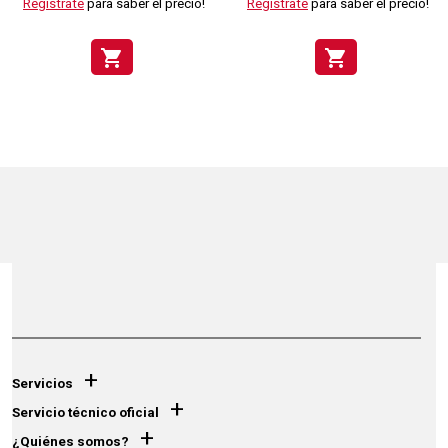
Regístrate
para saber el precio!
Regístrate
para saber el precio!
shopping_cart
shopping_cart
+
Servicios
+
Servicio técnico oficial
+
¿Quiénes somos?