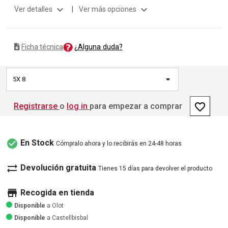
expand_more
expand_more
Ver detalles
|
Ver más opciones
¿Alguna duda?
Ficha técnica
5X 8
favorite_border
Registrarse
o
log in
para empezar a comprar
check_circle
En Stock
Cómpralo ahora y lo recibirás en 24-48 horas
sync_alt
Devolución gratuita
Tienes 15 días para devolver el producto
store
Recogida en tienda
Disponible
a Olot
Disponible
a Castellbisbal