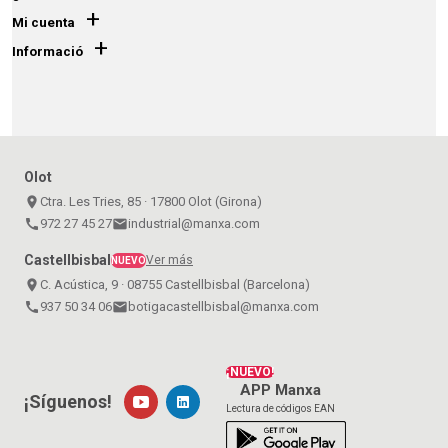
+
Mi cuenta
+
Informació
Olot
place
Ctra. Les Tries, 85 · 17800 Olot (Girona)
call
972 27 45 27
email
industrial@manxa.com
Castellbisbal
Ver más
NUEVO
place
C. Acústica, 9 · 08755 Castellbisbal (Barcelona)
call
937 50 34 06
email
botigacastellbisbal@manxa.com
¡NUEVO!
APP Manxa
¡Síguenos!
Lectura de códigos EAN