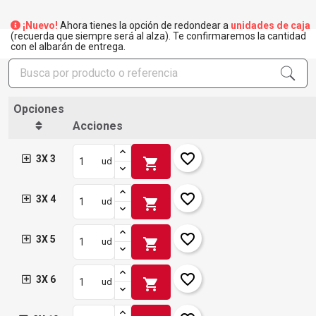
¡Nuevo!
Ahora tienes la opción de redondear a
unidades de caja
(recuerda que siempre será al alza). Te confirmaremos la cantidad
con el albarán de entrega.
Opciones
Acciones
favorite_border
3X 3
shopping_cart
ud
favorite_border
3X 4
shopping_cart
ud
favorite_border
3X 5
shopping_cart
ud
favorite_border
3X 6
shopping_cart
ud