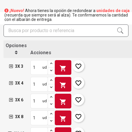
¡Nuevo!
Ahora tienes la opción de redondear a
unidades de caja
(recuerda que siempre será al alza). Te confirmaremos la cantidad
con el albarán de entrega.
Opciones
Acciones
favorite_border
3X 3
shopping_cart
ud
favorite_border
3X 4
shopping_cart
ud
favorite_border
3X 6
shopping_cart
ud
favorite_border
3X 8
shopping_cart
ud