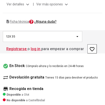
expand_more
expand_more
Ver detalles
|
Ver más opciones
¿Alguna duda?
Ficha técnica
12X 35
favorite_border
Registrarse
o
log in
para empezar a comprar
check_circle
En Stock
Cómpralo ahora y lo recibirás en 24-48 horas
sync_alt
Devolución gratuita
Tienes 15 días para devolver el producto
store
Recogida en tienda
Disponible
a Olot
No disponible
a Castellbisbal