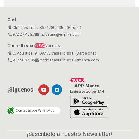
Olot
place
Ctra. Les Tries, 85 · 17800 Olot (Girona)
call
972 27 45 27
email
industrial@manxa.com
Castellbisbal
Ver más
NUEVO
place
C. Acústica, 9 · 08755 Castellbisbal (Barcelona)
call
937 50 34 06
email
botigacastellbisbal@manxa.com
¡NUEVO!
APP Manxa
¡Síguenos!
Lectura de códigos EAN
Contacta
por WhatsApp
¡Suscríbete a nuestro Newsletter!