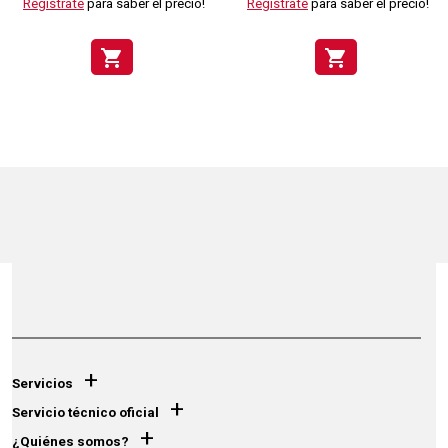
Regístrate
para saber el precio!
Regístrate
para saber el precio!
shopping_cart
shopping_cart
+
Servicios
+
Servicio técnico oficial
+
¿Quiénes somos?