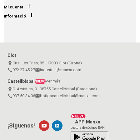
+
Mi cuenta
+
Informació
Olot
place
Ctra. Les Tries, 85 · 17800 Olot (Girona)
call
972 27 45 27
email
industrial@manxa.com
Castellbisbal
Ver más
NUEVO
place
C. Acústica, 9 · 08755 Castellbisbal (Barcelona)
call
937 50 34 06
email
botigacastellbisbal@manxa.com
¡NUEVO!
APP Manxa
¡Síguenos!
Lectura de códigos EAN