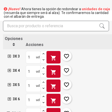
¡Nuevo!
Ahora tienes la opción de redondear a
unidades de caja
(recuerda que siempre será al alza). Te confirmaremos la cantidad
con el albarán de entrega.
Opciones
Acciones
favorite_border
3X 3
shopping_cart
ud
favorite_border
3X 4
shopping_cart
ud
favorite_border
3X 5
shopping_cart
ud
favorite_border
3X 6
shopping_cart
ud