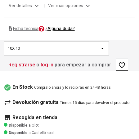
expand_more
expand_more
Ver detalles
|
Ver más opciones
¿Alguna duda?
Ficha técnica
10X 10
favorite_border
Registrarse
o
log in
para empezar a comprar
check_circle
En Stock
Cómpralo ahora y lo recibirás en 24-48 horas
sync_alt
Devolución gratuita
Tienes 15 días para devolver el producto
store
Recogida en tienda
Disponible
a Olot
Disponible
a Castellbisbal