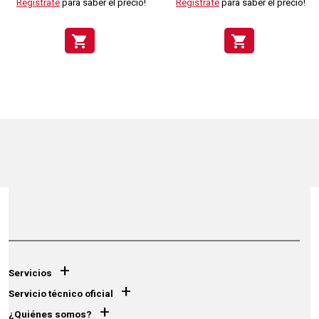
Regístrate
para saber el precio!
Regístrate
para saber el precio!
shopping_cart
shopping_cart
+
Servicios
+
Servicio técnico oficial
+
¿Quiénes somos?