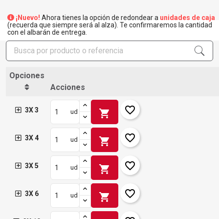
¡Nuevo!
Ahora tienes la opción de redondear a
unidades de caja
(recuerda que siempre será al alza). Te confirmaremos la cantidad
con el albarán de entrega.
Opciones
Acciones
favorite_border
3X 3
shopping_cart
ud
favorite_border
3X 4
shopping_cart
ud
favorite_border
3X 5
shopping_cart
ud
favorite_border
3X 6
shopping_cart
ud