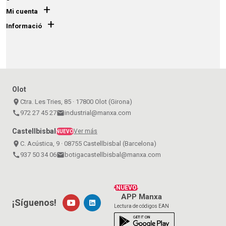
+
Mi cuenta
+
Informació
Olot
place
Ctra. Les Tries, 85 · 17800 Olot (Girona)
call
972 27 45 27
email
industrial@manxa.com
Castellbisbal
Ver más
NUEVO
place
C. Acústica, 9 · 08755 Castellbisbal (Barcelona)
call
937 50 34 06
email
botigacastellbisbal@manxa.com
¡NUEVO!
APP Manxa
¡Síguenos!
Lectura de códigos EAN