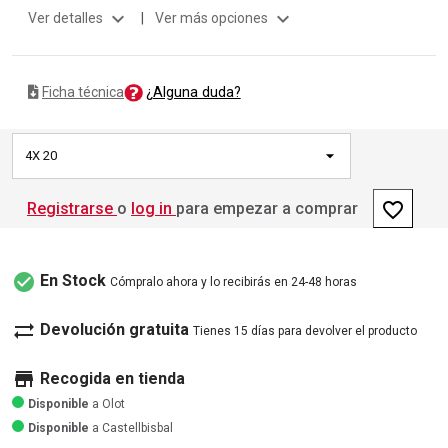
expand_more
expand_more
Ver detalles
|
Ver más opciones
¿Alguna duda?
Ficha técnica
4X 20
favorite_border
Registrarse
o
log in
para empezar a comprar
check_circle
En Stock
Cómpralo ahora y lo recibirás en 24-48 horas
sync_alt
Devolución gratuita
Tienes 15 días para devolver el producto
store
Recogida en tienda
Disponible
a Olot
Disponible
a Castellbisbal