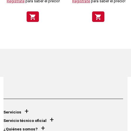
Regístrate
para saber el precio!
Regístrate
para saber el precio!
shopping_cart
shopping_cart
+
Servicios
+
Servicio técnico oficial
+
¿Quiénes somos?