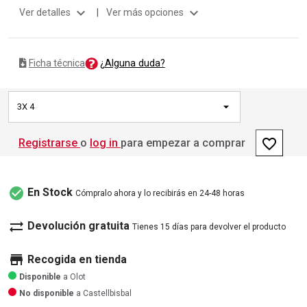
expand_more
expand_more
Ver detalles
|
Ver más opciones
¿Alguna duda?
Ficha técnica
3X 4
favorite_border
Registrarse
o
log in
para empezar a comprar
check_circle
En Stock
Cómpralo ahora y lo recibirás en 24-48 horas
sync_alt
Devolución gratuita
Tienes 15 días para devolver el producto
store
Recogida en tienda
Disponible
a Olot
No disponible
a Castellbisbal