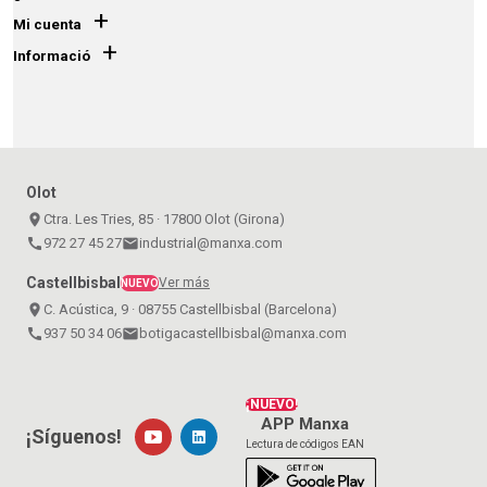
+
Mi cuenta
+
Informació
Olot
place
Ctra. Les Tries, 85 · 17800 Olot (Girona)
call
972 27 45 27
email
industrial@manxa.com
Castellbisbal
Ver más
NUEVO
place
C. Acústica, 9 · 08755 Castellbisbal (Barcelona)
call
937 50 34 06
email
botigacastellbisbal@manxa.com
¡NUEVO!
APP Manxa
¡Síguenos!
Lectura de códigos EAN