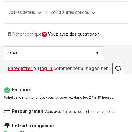
expand_more
expand_more
Voir les détails
|
Voir d´autres options
Vouz avez des questions?
Fiche technique
8X 40
favorite_border
Enregistrer
ou
log in
commencer à magasiner
check_circle
En stock
Achetez-le maintenant et vous le recevrez dans les 24 à 48 heures
sync_alt
Retour gratuit
Vous avez 15 jours pour retourner le produit
store
Retrait a magasine