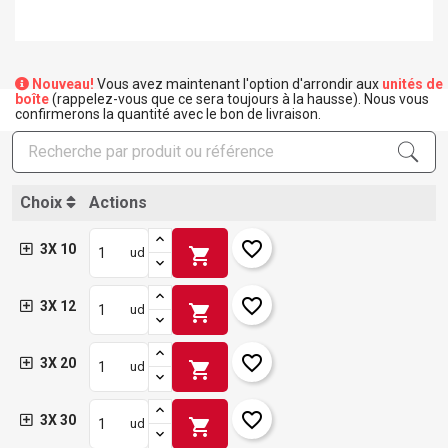
Nouveau!
Vous avez maintenant l'option d'arrondir aux
unités de
boîte
(rappelez-vous que ce sera toujours à la hausse). Nous vous
confirmerons la quantité avec le bon de livraison.
Choix
Actions
favorite_border
3X 10
shopping_cart
ud
favorite_border
3X 12
shopping_cart
ud
favorite_border
3X 20
shopping_cart
ud
favorite_border
3X 30
shopping_cart
ud