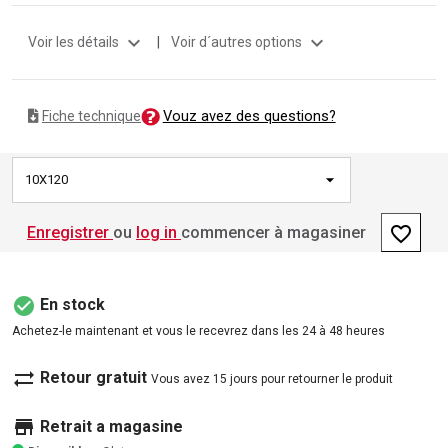
expand_more
expand_more
Voir les détails
|
Voir d´autres options
Vouz avez des questions?
Fiche technique
10X120
favorite_border
Enregistrer
ou
log in
commencer à magasiner
check_circle
En stock
Achetez-le maintenant et vous le recevrez dans les 24 à 48 heures
sync_alt
Retour gratuit
Vous avez 15 jours pour retourner le produit
store
Retrait a magasine