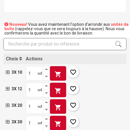
Nouveau!
Vous avez maintenant l'option d'arrondir aux
unités de
boîte
(rappelez-vous que ce sera toujours à la hausse). Nous vous
confirmerons la quantité avec le bon de livraison.
Choix
Actions
favorite_border
3X 10
shopping_cart
ud
favorite_border
3X 12
shopping_cart
ud
favorite_border
3X 20
shopping_cart
ud
favorite_border
3X 30
shopping_cart
ud