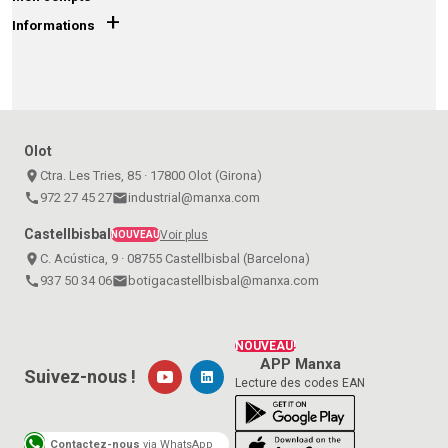
+
Informations
Olot
place
Ctra. Les Tries, 85 · 17800 Olot (Girona)
call
972 27 45 27
email
industrial@manxa.com
Castellbisbal
Voir plus
NOUVEAU
place
C. Acústica, 9 · 08755 Castellbisbal (Barcelona)
call
937 50 34 06
email
botigacastellbisbal@manxa.com
NOUVEAU!
APP Manxa
Suivez-nous !
Lecture des codes EAN
Contactez-nous
via WhatsApp