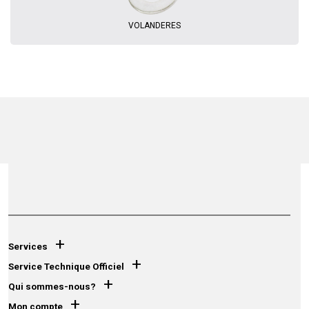
Connexion
Annuler
Créer une liste d'envies
((renameText))
(( actionText ))
Annuler
((cancelText))
((cancelText))
VOLANDERES
+
Services
+
Service Technique Officiel
+
Qui sommes-nous?
+
Mon compte