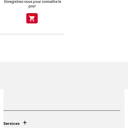
Enregistrez-vous pour connaître le
prix!
shopping_cart
+
Services