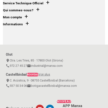
+
Service Technique Officiel
+
Qui sommes-nous?
+
Mon compte
+
Informations
Olot
place
Ctra. Les Tries, 85 · 17800 Olot (Girona)
call
972 27 45 27
email
industrial@manxa.com
Castellbisbal
Voir plus
NOUVEAU
place
C. Acústica, 9 · 08755 Castellbisbal (Barcelona)
call
937 50 34 06
email
botigacastellbisbal@manxa.com
NOUVEAU!
APP Manxa