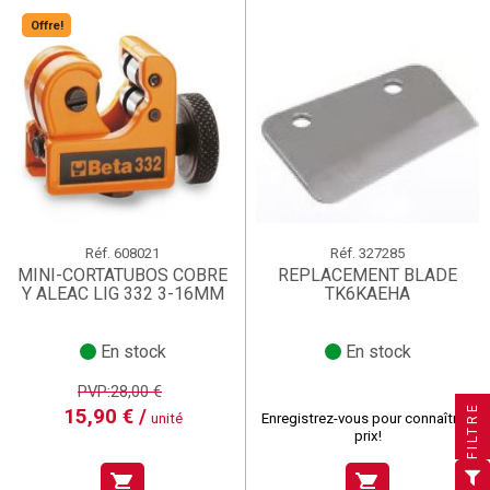
Offre!
Réf.
608021
Réf.
327285
MINI-CORTATUBOS COBRE
REPLACEMENT BLADE
Y ALEAC LIG 332 3-16MM
TK6KAEHA
En stock
En stock
×
×
×
Créer une liste d'envies
((title))
((title))
×
PVP:28,00 €
Connexion
×
((title))
FILTRE
15,90 € /
unité
Enregistrez-vous pour connaître le
prix!
×
Ajouter à ma liste d'envies
Nom de la liste d'envies
((label))
((label))
Vous devez être connecté pour ajouter des produits à
((placeholder))
votre liste d'envies.
shopping_cart
shopping_cart