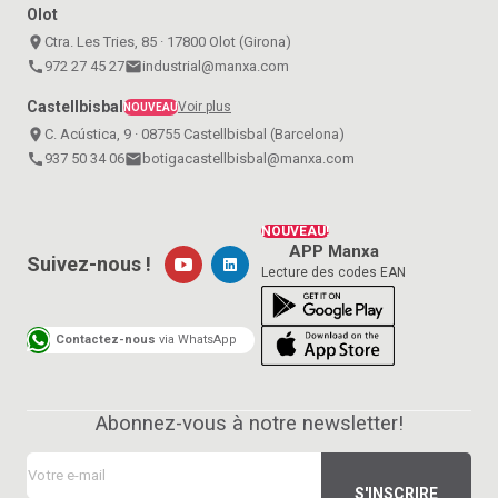
Olot
place
Ctra. Les Tries, 85 · 17800 Olot (Girona)
call
972 27 45 27
email
industrial@manxa.com
Castellbisbal
Voir plus
NOUVEAU
place
C. Acústica, 9 · 08755 Castellbisbal (Barcelona)
call
937 50 34 06
email
botigacastellbisbal@manxa.com
NOUVEAU!
APP Manxa
Suivez-nous !
Lecture des codes EAN
Contactez-nous
via WhatsApp
Abonnez-vous à notre newsletter!