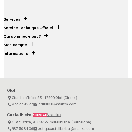
×
Ajouter à ma liste d'envies
Nom de la liste d'envies
((label))
((label))
Vous devez être connecté pour ajouter des produits à
((placeholder))
votre liste d'envies.
add_circle_outline
+
Créer une nouvelle liste
Services
((deleteText))
((cancelText))
Connexion
Annuler
+
Créer une liste d'envies
((renameText))
(( actionText ))
Service Technique Officiel
Annuler
((cancelText))
((cancelText))
+
Qui sommes-nous?
+
Mon compte
+
Informations
Olot
place
Ctra. Les Tries, 85 · 17800 Olot (Girona)
call
972 27 45 27
email
industrial@manxa.com
Castellbisbal
Voir plus
NOUVEAU
place
C. Acústica, 9 · 08755 Castellbisbal (Barcelona)
call
937 50 34 06
email
botigacastellbisbal@manxa.com