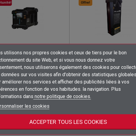
tunité!
Offre!
Réf.
422777
Réf.
387012
 utilisons nos propres cookies et ceux de tiers pour le bon
FRIGERADOR COOLARC 24
REFRIGERADOR INVER
K14190-1
COOLARC 26 K14182
×
×
×
ctionnement du site Web, et si vous nous donnez votre
Créer une liste d'envies
((title))
((title))
×
sentement, nous utiliserons également des cookies pour collect
Connexion
((title))
Últimes unitats
En stock
données sur vos visites afin d'obtenir des statistiques globale
×
 améliorer nos services et afficher des publicités liées à vos
Ajouter à ma liste d'envies
Nom de la liste d'envies
((label))
((label))
PVP:2 297,77 €
PVP:1 660,10 €
Vous devez être connecté pour ajouter des produits à votre liste d'envies
((placeholder))
érences en fonction de vos habitudes. la navigation. Plus
1 050,00 € /
804,00 € /
unité
unité
nformations dans
notre politique de cookies.
add_circle_outline
Créer une nouvelle liste
((deleteText))
Connexion
((cancelText))
Annuler
shopping_cart
shopping_cart
rsonnaliser les cookies
Créer une liste d'envies
((renameText))
(( actionText ))
Annuler
((cancelText))
((cancelText))
ACCEPTER TOUS LES COOKIES