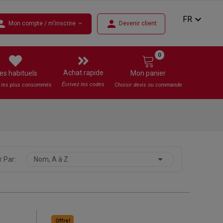
expand_more
FR
rson
person
Mon compte / m'inscrire
Devenir client
expand_more
0
Achat rapide
es habituels
Mon panier
Écrivez les codes
s les plus consommés
Choisir devis ou commande

r Par:
Nom, A à Z
Offre!