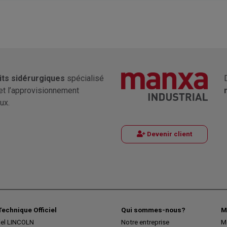
its sidérurgiques
spécialisé
et l’approvisionnement
ux.
Devenir client
Technique Officiel
Qui sommes-nous?
M
iel LINCOLN
Notre entreprise
M