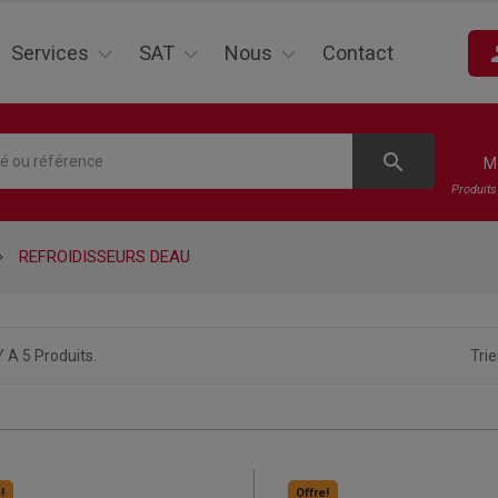
pe
Services
SAT
Nous
Contact
search
M
Produit
REFROIDISSEURS DEAU
 Y A 5 Produits.
Trie
!
Offre!