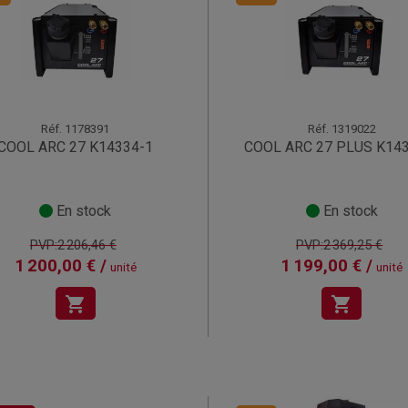
Réf.
1178391
Réf.
1319022
COOL ARC 27 K14334-1
COOL ARC 27 PLUS K14
En stock
En stock
PVP:2 206,46 €
PVP:2 369,25 €
1 200,00 € /
1 199,00 € /
unité
unité
shopping_cart
shopping_cart