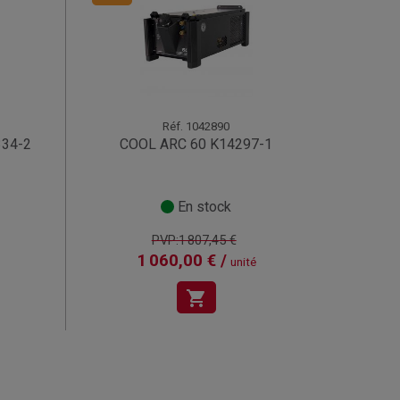
Réf.
1042890
334-2
COOL ARC 60 K14297-1
En stock
PVP:1 807,45 €
1 060,00 € /
unité
shopping_cart