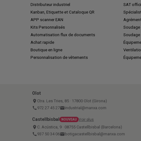
Distributeur industriel
SAT offic
Kanban, Etiquette et Cataloque QR
Spécialis
APP scanner EAN
Agrément
Kits Personnalisés
Soudage 
Automatisation flux de documents
Soudage 
Achat rapide
Équipeme
Boutique en ligne
Ventilatio
Personnalisation de vêtements
Équipeme
Olot
place
Ctra. Les Tries, 85 · 17800 Olot (Girona)
call
972 27 45 27
email
industrial@manxa.com
Castellbisbal
Voir plus
NOUVEAU
place
C. Acústica, 9 · 08755 Castellbisbal (Barcelona)
call
937 50 34 06
email
botigacastellbisbal@manxa.com