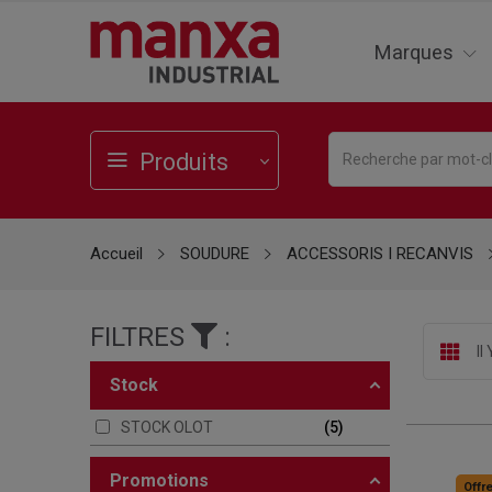
Marques
Produits
Accueil
SOUDURE
ACCESSORIS I RECANVIS
FILTRES
:
Il
stock
STOCK OLOT
5
promotions
Offre