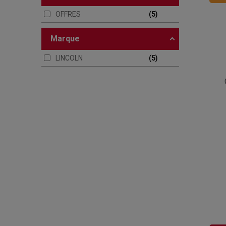
OFFRES
5
marque
LINCOLN
5