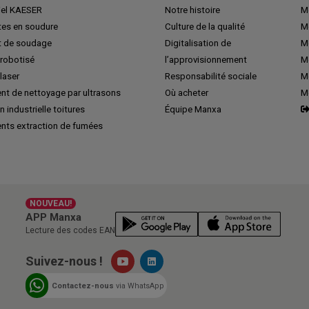
iel KAESER
Notre histoire
M
tes en soudure
Culture de la qualité
M
 de soudage
Digitalisation de
Me
robotisé
l’approvisionnement
M
laser
Responsabilité sociale
Me
nt de nettoyage par ultrasons
Où acheter
M
n industrielle toitures
Équipe Manxa
nts extraction de fumées
NOUVEAU!
APP Manxa
Lecture des codes EAN
Suivez-nous !
Contactez-nous
via WhatsApp