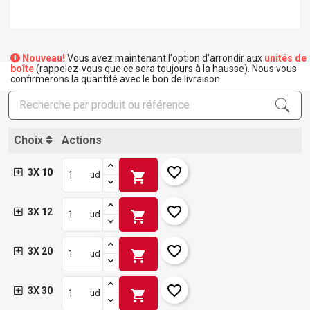
Nouveau!
Vous avez maintenant l'option d'arrondir aux
unités de
boîte
(rappelez-vous que ce sera toujours à la hausse). Nous vous
confirmerons la quantité avec le bon de livraison.
Choix
Actions
favorite_border
3X 10
shopping_cart
ud
favorite_border
3X 12
shopping_cart
ud
favorite_border
3X 20
shopping_cart
ud
favorite_border
3X 30
shopping_cart
ud