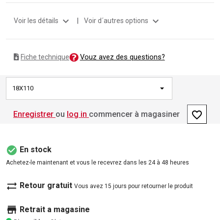
expand_more
expand_more
Voir les détails
|
Voir d´autres options
Vouz avez des questions?
Fiche technique
18X110
favorite_border
Enregistrer
ou
log in
commencer à magasiner
check_circle
En stock
Achetez-le maintenant et vous le recevrez dans les 24 à 48 heures
sync_alt
Retour gratuit
Vous avez 15 jours pour retourner le produit
store
Retrait a magasine