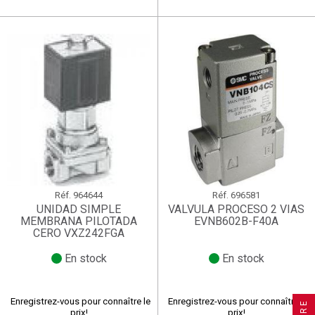
Réf.
964644
Réf.
696581
UNIDAD SIMPLE
VALVULA PROCESO 2 VIAS
MEMBRANA PILOTADA
EVNB602B-F40A
CERO VXZ242FGA
En stock
En stock
×
×
×
Créer une liste d'envies
((title))
((title))
×
Connexion
×
((title))
Enregistrez-vous pour connaître le
Enregistrez-vous pour connaître le
prix!
prix!