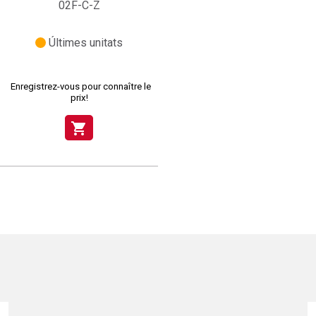
02F-C-Z
Últimes unitats
Enregistrez-vous pour connaître le
prix!
shopping_cart