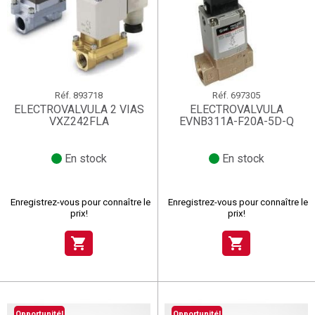
Réf.
893718
Réf.
697305
ELECTROVALVULA 2 VIAS
ELECTROVALVULA
VXZ242FLA
EVNB311A-F20A-5D-Q
En stock
En stock
Enregistrez-vous pour connaître le
Enregistrez-vous pour connaître le
prix!
prix!
shopping_cart
shopping_cart
Opportunité!
Opportunité!