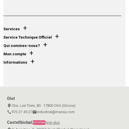
+
Services
+
Service Technique Officiel
+
Qui sommes-nous?
+
Mon compte
+
Informations
Olot
place
Ctra. Les Tries, 85 · 17800 Olot (Girona)
call
972 27 45 27
email
industrial@manxa.com
Castellbisbal
Voir plus
NOUVEAU