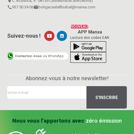
place
C. Acústica, 9 · 08755 Castellbisbal (Barcelona)
call
937 50 34 06
email
botigacastellbisbal@manxa.com
NOUVEAU!
APP Manxa
Suivez-nous !
Lecture des codes EAN
Contactez-nous
via WhatsApp
Abonnez-vous à notre newsletter!
Nous vous l'apportons avec
zéro émission