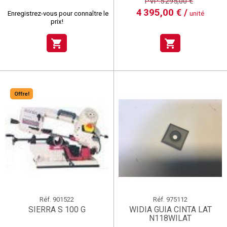
PVP:5 295,00 €
4 395,00 € /
Enregistrez-vous pour connaître le
unité
prix!
shopping_cart
shopping_cart
Offre!
Réf.
901522
Réf.
975112
SIERRA S 100 G
WIDIA GUIA CINTA LAT
N118WILAT