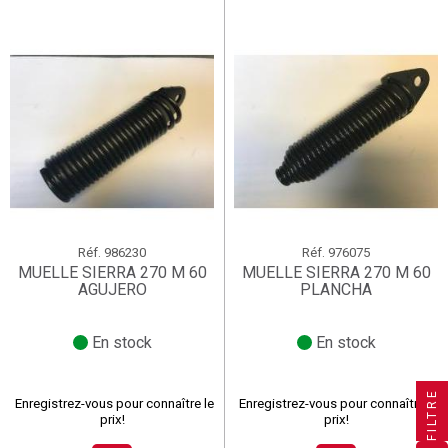
Réf.
986230
Réf.
976075
MUELLE SIERRA 270 M 60
MUELLE SIERRA 270 M 60
AGUJERO
PLANCHA
En stock
En stock
×
×
×
Créer une liste d'envies
((title))
((title))
×
Connexion
×
((title))
FILTRE
Enregistrez-vous pour connaître le
Enregistrez-vous pour connaître le
prix!
prix!
×
Ajouter à ma liste d'envies
Nom de la liste d'envies
((label))
((label))
Vous devez être connecté pour ajouter des produits à
((placeholder))