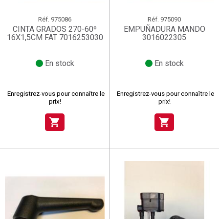
Réf.
975086
Réf.
975090
CINTA GRADOS 270-60º
EMPUÑADURA MANDO
16X1,5CM FAT 7016253030
3016022305
En stock
En stock
Enregistrez-vous pour connaître le
Enregistrez-vous pour connaître le
prix!
prix!
shopping_cart
shopping_cart