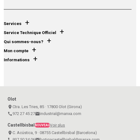
+
Services
+
Service Technique Officiel
+
Qui sommes-nous?
+
Mon compte
+
Informations
Olot
place
Ctra. Les Tries, 85 · 17800 Olot (Girona)
call
972 27 45 27
email
industrial@manxa.com
Castellbisbal
Voir plus
NOUVEAU
place
C. Acústica, 9 · 08755 Castellbisbal (Barcelona)
call
937 50 34 06
email
botigacastellbisbal@manxa.com