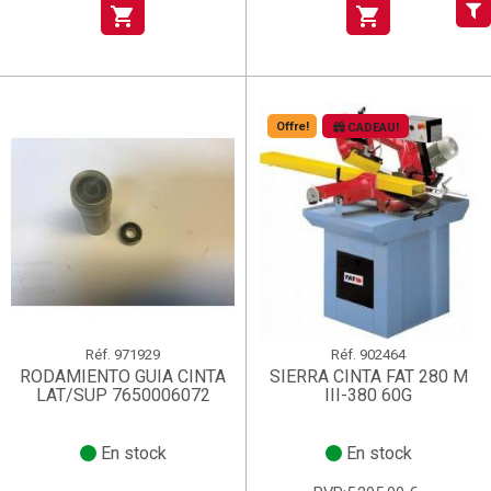
votre liste d'envies.
shopping_cart
shopping_cart
add_circle_outline
Créer une nouvelle liste
((deleteText))
((cancelText))
Connexion
Annuler
Créer une liste d'envies
((renameText))
(( actionText ))
Annuler
((cancelText))
((cancelText))
Offre!
CADEAU!
Réf.
971929
Réf.
902464
RODAMIENTO GUIA CINTA
SIERRA CINTA FAT 280 M
LAT/SUP 7650006072
III-380 60G
En stock
En stock