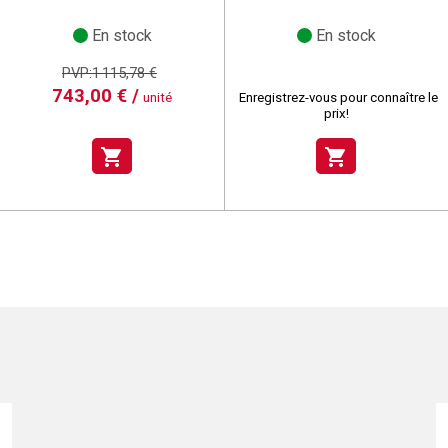
En stock
En stock
PVP:1 115,78 €
743,00 € /
unité
Enregistrez-vous pour connaître le
prix!
shopping_cart
shopping_cart