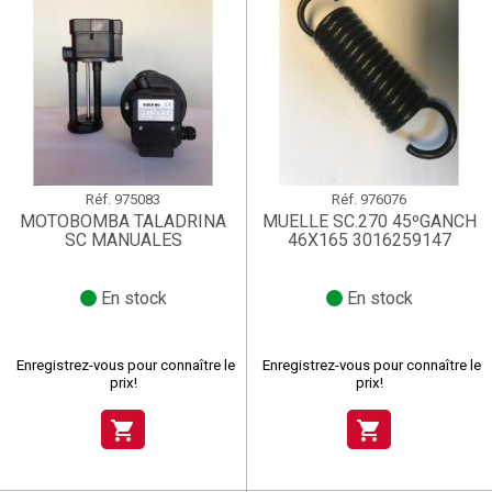
Réf.
975083
Réf.
976076
MOTOBOMBA TALADRINA
MUELLE SC.270 45ºGANCH
SC MANUALES
46X165 3016259147
En stock
En stock
Enregistrez-vous pour connaître le
Enregistrez-vous pour connaître le
prix!
prix!
shopping_cart
shopping_cart