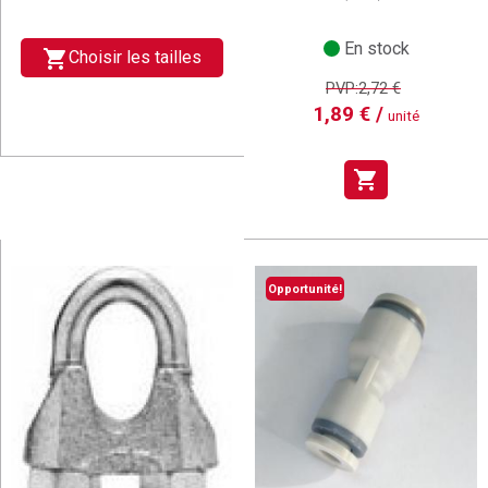
En stock
shopping_cart
Choisir les tailles
PVP:2,72 €
1,89 € /
unité
shopping_cart
Opportunité!