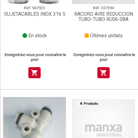
Réf.
947923
Réf.
337394
SUJETACABLES INOX 316 5
RACORD AIRE REDUCCION
TUBO-TUBO RU06-08A
En stock
Últimes unitats
Enregistrez-vous pour connaître le
Enregistrez-vous pour connaître le
prix!
prix!
shopping_cart
shopping_cart
8 Produits