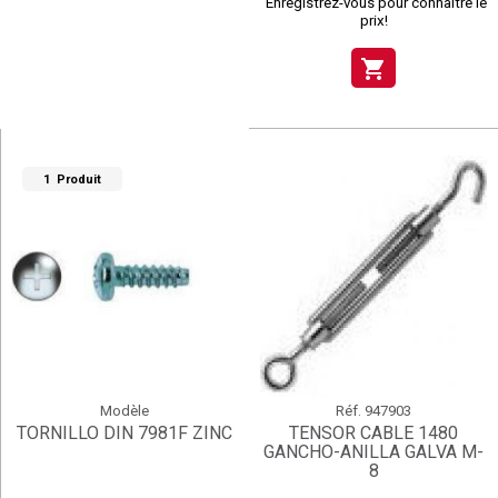
Enregistrez-vous pour connaître le
prix!
shopping_cart
1 Produit
Modèle
Réf.
947903
TORNILLO DIN 7981F ZINC
TENSOR CABLE 1480
GANCHO-ANILLA GALVA M-
8