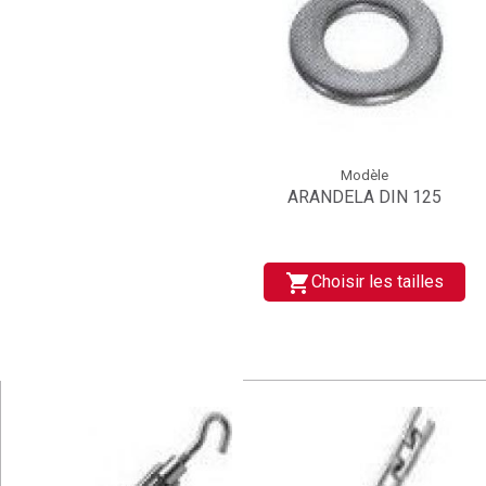
Modèle
ARANDELA DIN 125
shopping_cart
Choisir les tailles