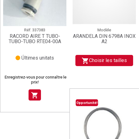
Réf.
337383
Modèle
RACORD AIRE T TUBO-
ARANDELA DIN 6798A INOX
TUBO-TUBO RTE04-00A
A2
Últimes unitats
shopping_cart
Choisir les tailles
Enregistrez-vous pour connaître le
prix!
shopping_cart
Opportunité!