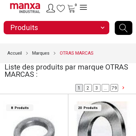
0
Produits
expand_more
Accueil
Marques
OTRAS MARCAS
Liste des produits par marque OTRAS
MARCAS :

2
3
…
79
1
8 Produits
20 Produits