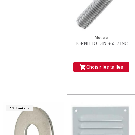
Modèle
TORNILLO DIN 965 ZINC
shopping_cart
Choisir les tailles
13 Produits