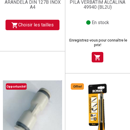
ARANDELA DIN 127B INOX
PILA VERBATIM ALCALINA
A4
49940 (BL2U)
En stock
shopping_cart
Choisir les tailles
Enregistrez-vous pour connaître le
prix!
shopping_cart
Opportunité!
Offre!