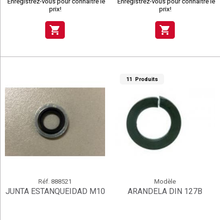
Enregistrez-vous pour connaître le
Enregistrez-vous pour connaître le
prix!
prix!
shopping_cart
shopping_cart
11 Produits
Réf.
888521
Modèle
JUNTA ESTANQUEIDAD M10
ARANDELA DIN 127B