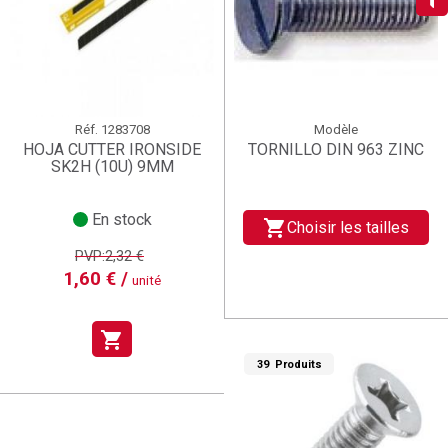
add_circle_outline
Créer une nouvelle liste
((deleteText))
((cancelText))
Connexion
Annuler
Créer une liste d'envies
((renameText))
(( actionText ))
Annuler
((cancelText))
((cancelText))
Réf.
1283708
Modèle
HOJA CUTTER IRONSIDE
TORNILLO DIN 963 ZINC
SK2H (10U) 9MM
En stock
shopping_cart
Choisir les tailles
PVP:2,32 €
1,60 € /
unité
shopping_cart
39 Produits