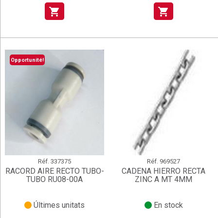
shopping_cart
shopping_cart
Opportunité!
Réf.
337375
Réf.
969527
RACORD AIRE RECTO TUBO-
CADENA HIERRO RECTA
TUBO RU08-00A
ZINC A MT 4MM
Últimes unitats
En stock