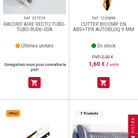
Réf.
337374
Réf.
1255898
RACORD AIRE RECTO TUBO-
CUTTER BICOMP EN
TUBO RU06-00A
ABS+TPR AUTOBLOQ 9 MM
Últimes unitats
En stock
PVP:2,30 €
1,60 € /
Enregistrez-vous pour connaître le
unité
prix!
shopping_cart
shopping_cart
×
×
×
Créer une liste d'envies
((title))
((title))
×
Offre!
7 Produits
Connexion
×
((title))
FILTRE
×
Ajouter à ma liste d'envies
Nom de la liste d'envies
((label))
((label))
Vous devez être connecté pour ajouter des produits à
((placeholder))
votre liste d'envies.