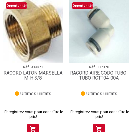
Opportunité!
Opportunité!
Réf.
909971
Réf.
337378
RACORD LATON MARSELLA
RACORD AIRE CODO TUBO-
M-H 3/8
TUBO RCTT04-00A
Últimes unitats
Últimes unitats
Enregistrez-vous pour connaître le
Enregistrez-vous pour connaître le
prix!
prix!
shopping_cart
shopping_cart