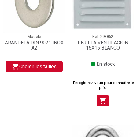
Modèle
Réf.
293852
ARANDELA DIN 9021 INOX
REJILLA VENTILACION
A2
15X15 BLANCO
En stock
shopping_cart
Choisir les tailles
Enregistrez-vous pour connaître le
prix!
shopping_cart