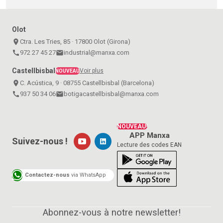
Olot
place
Ctra. Les Tries, 85 · 17800 Olot (Girona)
call
972 27 45 27
email
industrial@manxa.com
Castellbisbal
Voir plus
NOUVEAU
place
C. Acústica, 9 · 08755 Castellbisbal (Barcelona)
call
937 50 34 06
email
botigacastellbisbal@manxa.com
NOUVEAU!
APP Manxa
Suivez-nous !
Lecture des codes EAN
Contactez-nous
via WhatsApp
Abonnez-vous à notre newsletter!