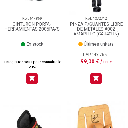
Réf.
614859
Réf.
1072712
CINTURON PORTA-
PINZA P/GUANTES LIBRE
HERRAMIENTAS 2005PA/S
DE METALES A002
AMARILLO (CAJ40UN)
En stock
Últimes unitats
PVP:143,76 €
99,00 € /
Enregistrez-vous pour connaître le
unité
prix!
shopping_cart
shopping_cart