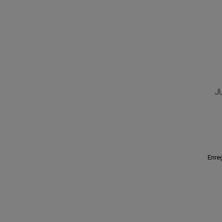
J
Enreg