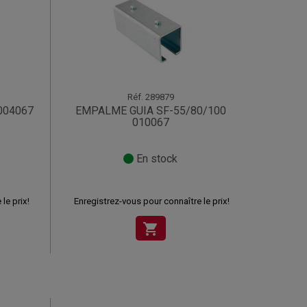
Réf.
289879
004067
EMPALME GUIA SF-55/80/100
010067
En stock
le prix!
Enregistrez-vous pour connaître le prix!
shopping_cart