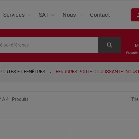
pe
Services
SAT
Nous
Contact
search
M
Produit
PORTES ET FENÊTRES
FERRURES PORTE COULISSANTE INDUST
 Y A 41 Produits.
Trie