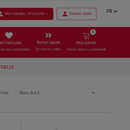
expand_more
FR
rson
person
Mon compte / m'inscrire
Devenir client
expand_more
0
Achat rapide
es habituels
Mon panier
Écrivez les codes
s les plus consommés
Choisir devis ou commande
RIELLE

r Par:
Nom, A à Z