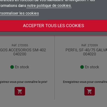
nformations dans
notre politique de cookies.
add_circle_outline
Créer une nouvelle liste
((deleteText))
Connexion
((cancelText))
Annuler
rsonnaliser les cookies
Créer une liste d'envies
((renameText))
(( actionText ))
Annuler
((cancelText))
((cancelText))
ACCEPTER TOUS LES COOKIES
Réf.
272055
Réf.
272059
EGOS ACCESORIOS SM-402
PERFIL SF-40/75 GALV
040200
004020
En stock
En stock
istrez-vous pour connaître le prix!
Enregistrez-vous pour connaître 
shopping_cart
shopping_cart