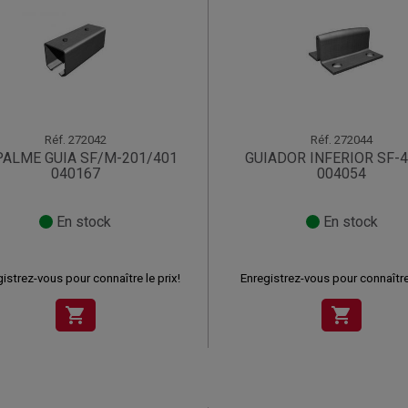
Réf.
272042
Réf.
272044
ALME GUIA SF/M-201/401
GUIADOR INFERIOR SF-4
040167
004054
En stock
En stock
istrez-vous pour connaître le prix!
Enregistrez-vous pour connaître 
shopping_cart
shopping_cart