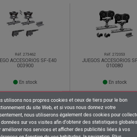
Réf.
273462
Réf.
272053
EGO ACCESORIOS SF-E40
JUEGOS ACCESORIOS SF
003900
010080
En stock
En stock
 utilisons nos propres cookies et ceux de tiers pour le bon
istrez-vous pour connaître le prix!
Enregistrez-vous pour connaître 
×
×
×
ctionnement du site Web, et si vous nous donnez votre
Créer une liste d'envies
((title))
((title))
shopping_cart
shopping_cart
×
sentement, nous utiliserons également des cookies pour collect
Connexion
((title))
données sur vos visites afin d'obtenir des statistiques globale
×
 améliorer nos services et afficher des publicités liées à vos
Ajouter à ma liste d'envies
Nom de la liste d'envies
((label))
((label))
Vous devez être connecté pour ajouter des produits à votre liste d'envies
((placeholder))
érences en fonction de vos habitudes. la navigation. Plus