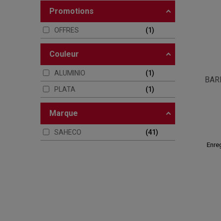
promotions
OFFRES
1
couleur
ALUMINIO
1
BAR
PLATA
1
marque
SAHECO
41
Enreg