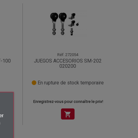
Réf.
272054
-100
JUEGOS ACCESORIOS SM-202
020200
En rupture de stock temporaire
le prix!
Enregistrez-vous pour connaître le prix!
shopping_cart
×
er
s
.