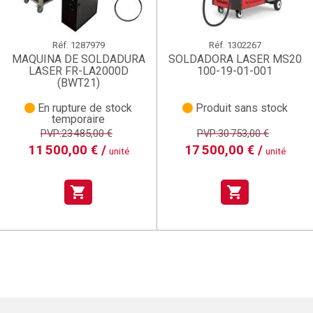
Réf.
1287979
Réf.
1302267
MAQUINA DE SOLDADURA
SOLDADORA LASER MS20
LASER FR-LA2000D
100-19-01-001
(BWT21)
En rupture de stock
Produit sans stock
temporaire
PVP:23 485,00 €
PVP:30 753,00 €
11 500,00 € /
17 500,00 € /
unité
unité
shopping_cart
shopping_cart