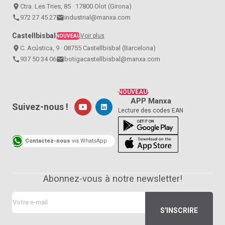
place
Ctra. Les Tries, 85 · 17800 Olot (Girona)
call
972 27 45 27
email
industrial@manxa.com
Castellbisbal
Voir plus
NOUVEAU
place
C. Acústica, 9 · 08755 Castellbisbal (Barcelona)
call
937 50 34 06
email
botigacastellbisbal@manxa.com
NOUVEAU!
APP Manxa
Suivez-nous !
Lecture des codes EAN
Contactez-nous
via WhatsApp
Abonnez-vous à notre newsletter!