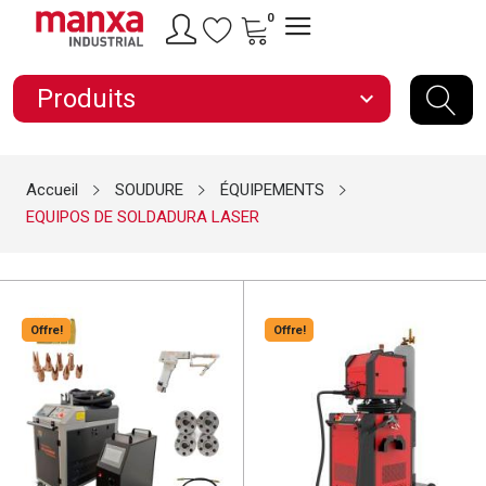
0
Produits
expand_more
Accueil
SOUDURE
ÉQUIPEMENTS
EQUIPOS DE SOLDADURA LASER
Offre!
Offre!