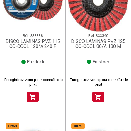
Réf.
333338
Réf.
333340
DISCO LAMINAS PVZ 115
DISCO LAMINAS PVZ 125
CO-COOL 120/A 240 F
CO-COOL 80/A 180 M
En stock
En stock
Enregistrez-vous pour connaître le
Enregistrez-vous pour connaître le
prix!
prix!
shopping_cart
shopping_cart
Offre!
Offre!