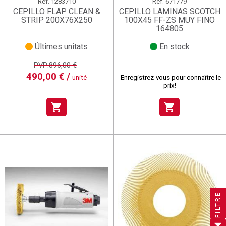
Réf.
1283710
Réf.
671779
CEPILLO FLAP CLEAN &
CEPILLO LAMINAS SCOTCH
STRIP 200X76X250
100X45 FF-ZS MUY FINO
164805
Últimes unitats
En stock
PVP:896,00 €
490,00 € /
unité
Enregistrez-vous pour connaître le
prix!
shopping_cart
shopping_cart
×
×
×
Créer une liste d'envies
((title))
((title))
×
Connexion
×
((title))
FILTRE
×
Ajouter à ma liste d'envies
Nom de la liste d'envies
((label))
((label))
Vous devez être connecté pour ajouter des produits à
((placeholder))
votre liste d'envies.