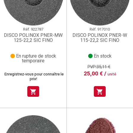
Réf.
922787
Réf.
917010
DISCO POLINOX PNER-MW
DISCO POLINOX PNER-W
125-22,2 SIC FINO
115-22,2 SIC FINO
En rupture de stock
En stock
temporaire
PVP:35,11 €
25,00 € /
Enregistrez-vous pour connaître le
unité
prix!
shopping_cart
shopping_cart