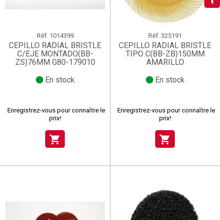
add_circle_outline
Créer une nouvelle liste
((deleteText))
((cancelText))
Connexion
Annuler
Créer une liste d'envies
((renameText))
(( actionText ))
Annuler
((cancelText))
((cancelText))
Réf.
1014399
Réf.
325191
CEPILLO RADIAL BRISTLE
CEPILLO RADIAL BRISTLE
C/EJE MONTADO(BB-
TIPO C(BB-ZB)150MM
ZS)76MM G80-179010
AMARILLO
En stock
En stock
Enregistrez-vous pour connaître le
Enregistrez-vous pour connaître le
prix!
prix!
shopping_cart
shopping_cart