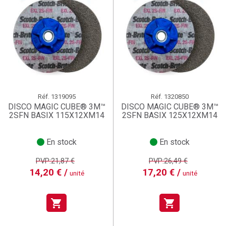
Réf.
1319095
Réf.
1320850
DISCO MAGIC CUBE® 3M™
DISCO MAGIC CUBE® 3M™
2SFN BASIX 115X12XM14
2SFN BASIX 125X12XM14
En stock
En stock
PVP:21,87 €
PVP:26,49 €
14,20 € /
17,20 € /
unité
unité
shopping_cart
shopping_cart