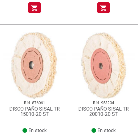
shopping_cart
shopping_cart
Réf.
876061
Réf.
953204
DISCO PAÑO SISAL TR
DISCO PAÑO SISAL TR
15010-20 ST
20010-20 ST
En stock
En stock