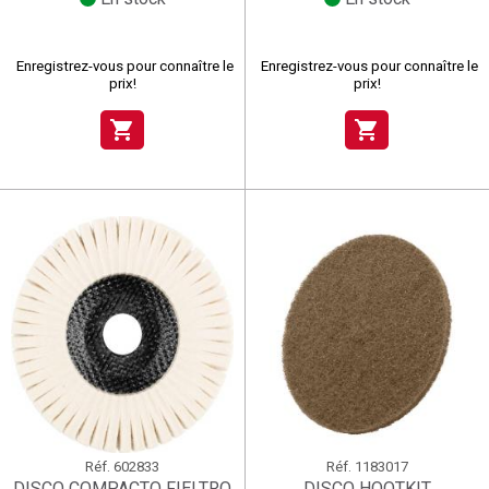
Enregistrez-vous pour connaître le
Enregistrez-vous pour connaître le
prix!
prix!
shopping_cart
shopping_cart
Réf.
602833
Réf.
1183017
DISCO COMPACTO FIELTRO
DISCO HOOTKIT