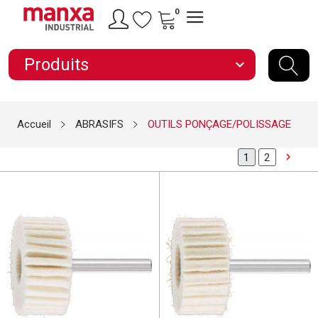
0
Produits
expand_more
Accueil
ABRASIFS
OUTILS PONÇAGE/POLISSAGE

2
1