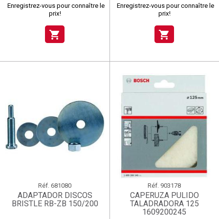
Enregistrez-vous pour connaître le
Enregistrez-vous pour connaître le
prix!
prix!
shopping_cart
shopping_cart
Réf.
681080
Réf.
903178
ADAPTADOR DISCOS
CAPERUZA PULIDO
BRISTLE RB-ZB 150/200
TALADRADORA 125
1609200245