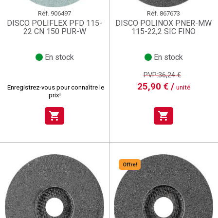
Réf.
906497
Réf.
867673
DISCO POLIFLEX PFD 115-
DISCO POLINOX PNER-MW
22 CN 150 PUR-W
115-22,2 SIC FINO
En stock
En stock
PVP:36,24 €
25,90 € /
Enregistrez-vous pour connaître le
unité
prix!
shopping_cart
shopping_cart
Offre!