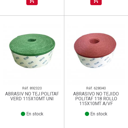
shopping_cart
shopping_cart
Réf.
892320
Réf.
628040
ABRASIV NO TEJ.POLITAF
ABRASIVO NO TEJIDO
VERD 115X10MT UNI
POLITAF 118 ROLLO
115X10MT A/VF
En stock
En stock