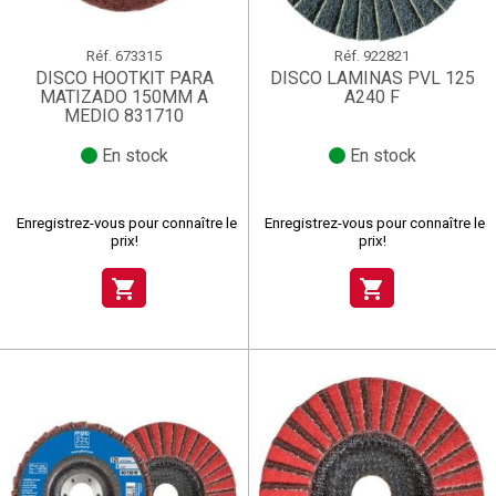
Réf.
673315
Réf.
922821
DISCO HOOTKIT PARA
DISCO LAMINAS PVL 125
MATIZADO 150MM A
A240 F
MEDIO 831710
En stock
En stock
Enregistrez-vous pour connaître le
Enregistrez-vous pour connaître le
prix!
prix!
shopping_cart
shopping_cart