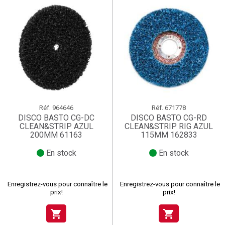
Réf.
964646
Réf.
671778
DISCO BASTO CG-DC
DISCO BASTO CG-RD
CLEAN&STRIP AZUL
CLEAN&STRIP RIG AZUL
200MM 61163
115MM 162833
En stock
En stock
Enregistrez-vous pour connaître le
Enregistrez-vous pour connaître le
prix!
prix!
shopping_cart
shopping_cart