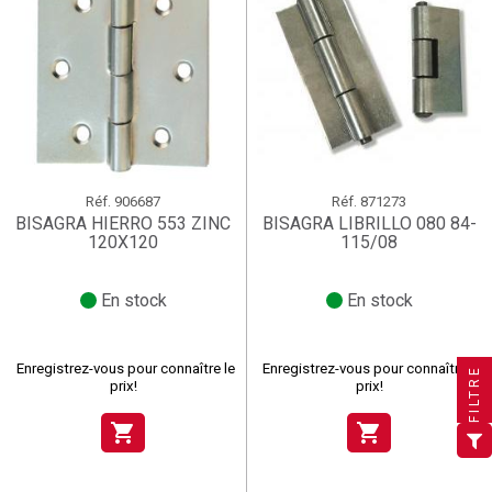
Réf.
906687
Réf.
871273
BISAGRA HIERRO 553 ZINC
BISAGRA LIBRILLO 080 84-
120X120
115/08
En stock
En stock
×
×
×
Créer une liste d'envies
((title))
((title))
×
Connexion
×
((title))
Enregistrez-vous pour connaître le
Enregistrez-vous pour connaître le
FILTRE
prix!
prix!
×
Ajouter à ma liste d'envies
Nom de la liste d'envies
((label))
((label))
Vous devez être connecté pour ajouter des produits à
((placeholder))
shopping_cart
shopping_cart
votre liste d'envies.
add_circle_outline
Créer une nouvelle liste
((deleteText))
((cancelText))