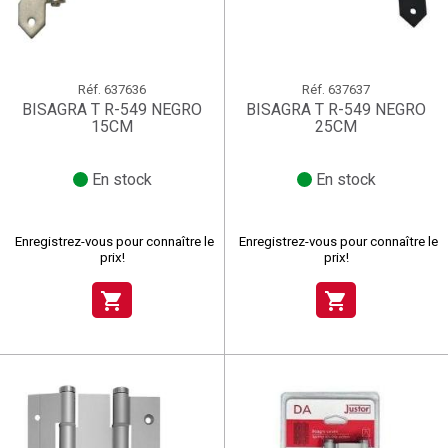
Réf.
637636
Réf.
637637
BISAGRA T R-549 NEGRO
BISAGRA T R-549 NEGRO
15CM
25CM
En stock
En stock
Enregistrez-vous pour connaître le
Enregistrez-vous pour connaître le
prix!
prix!
shopping_cart
shopping_cart