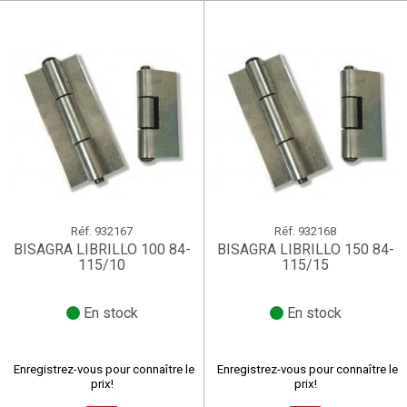
Connexion
Annuler
Créer une liste d'envies
((renameText))
(( actionText ))
Annuler
((cancelText))
((cancelText))
Réf.
932167
Réf.
932168
BISAGRA LIBRILLO 100 84-
BISAGRA LIBRILLO 150 84-
115/10
115/15
En stock
En stock
Enregistrez-vous pour connaître le
Enregistrez-vous pour connaître le
prix!
prix!