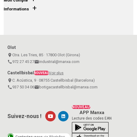
Mon compte
+
Informations
Olot
place
Ctra. Les Tries, 85 · 17800 Olot (Girona)
call
972 27 45 27
email
industrial@manxa.com
Castellbisbal
Voir plus
NOUVEAU
place
C. Acústica, 9 · 08755 Castellbisbal (Barcelona)
call
937 50 34 06
email
botigacastellbisbal@manxa.com
NOUVEAU!
APP Manxa
Suivez-nous !
Lecture des codes EAN
Contactez-nous
via WhatsApp