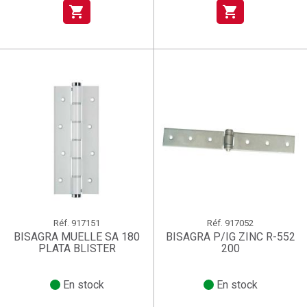
shopping_cart
shopping_cart
Réf.
917151
Réf.
917052
BISAGRA MUELLE SA 180
BISAGRA P/IG ZINC R-552
PLATA BLISTER
200
En stock
En stock