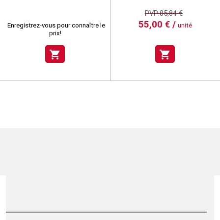
PVP:85,84 €
55,00 € /
Enregistrez-vous pour connaître le
unité
prix!
shopping_cart
shopping_cart