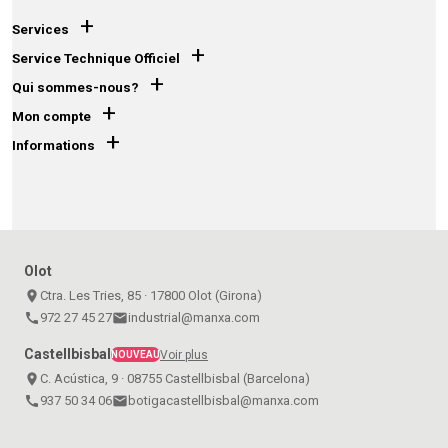
+
Services
+
Service Technique Officiel
+
Qui sommes-nous?
+
Mon compte
+
Informations
Olot
place
Ctra. Les Tries, 85 · 17800 Olot (Girona)
call
972 27 45 27
email
industrial@manxa.com
Castellbisbal
Voir plus
NOUVEAU
place
C. Acústica, 9 · 08755 Castellbisbal (Barcelona)
call
937 50 34 06
email
botigacastellbisbal@manxa.com