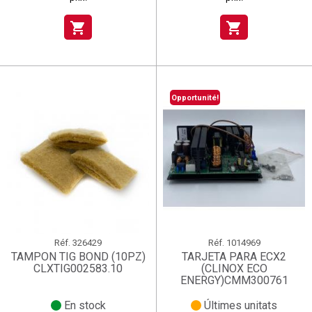
shopping_cart
shopping_cart
Opportunité!
Réf.
326429
Réf.
1014969
TAMPON TIG BOND (10PZ)
TARJETA PARA ECX2
CLXTIG002583.10
(CLINOX ECO
ENERGY)CMM300761
En stock
Últimes unitats