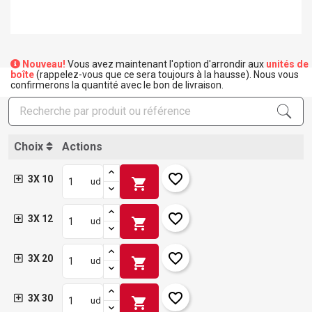
Nouveau!
Vous avez maintenant l'option d'arrondir aux
unités de
boîte
(rappelez-vous que ce sera toujours à la hausse). Nous vous
confirmerons la quantité avec le bon de livraison.
Choix
Actions
favorite_border
3X 10
shopping_cart
ud
favorite_border
3X 12
shopping_cart
ud
favorite_border
3X 20
shopping_cart
ud
favorite_border
3X 30
shopping_cart
ud