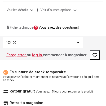
expand_more
expand_more
Voir les détails
|
Voir d´autres options
Vouz avez des questions?
Fiche technique
16X100
favorite_border
Enregistrer
ou
log in
commencer à magasiner
check_circle
En rupture de stock temporaire
Vous pouvez l'acheter maintenant et nous vous l'enverrons dès qu'il sera
en stock.
sync_alt
Retour gratuit
Vous avez 15 jours pour retourner le produit
store
Retrait a magasine