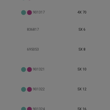
901317
4X 70
836817
5X 6
695053
5X 8
901321
5X 10
901322
5X 12
901324
5X 16