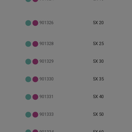
901326
5X 20
901328
5X 25
901329
5X 30
901330
5X 35
901331
5X 40
901333
5X 50