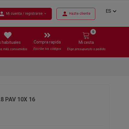
expand_more
ES
erson
person
Mi cuenta / registrarse
Hazte cliente
expand_more
0
Compra rapida
s habituales
Mi cesta
Escribe los códigos
os más consumidos
Elige presupuesto o pedido
.8 PAV 10X 16