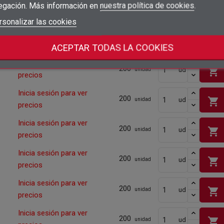
egación. Más información en
nuestra política de cookies
.
Cantidad mínima
200
add_circle_outline
Crear nueva lista
Iniciar sesión
rsonalizar las cookies
Cancelar
Inicia sesión para ver
shopping_cart
ud
200
Crear lista de deseos
Cancelar
unidad
precios
Cantidad mínima
200
ACEPTAR TODAS LA COOKIES
Inicia sesión para ver
200
shopping_cart
ud
unidad
precios
Inicia sesión para ver
200
shopping_cart
ud
unidad
precios
Inicia sesión para ver
200
shopping_cart
ud
unidad
precios
Inicia sesión para ver
200
shopping_cart
ud
unidad
precios
Inicia sesión para ver
200
shopping_cart
ud
unidad
precios
Inicia sesión para ver
200
shopping_cart
ud
unidad