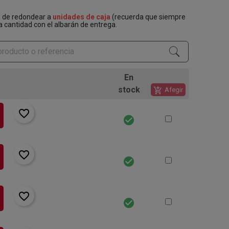
n de redondear a
unidades de caja
(recuerda que siempre
a cantidad con el albarán de entrega.
En
stock
add_shopping_cart
Afegir
favorite_border
check_circle
favorite_border
check_circle
favorite_border
check_circle