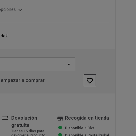
expand_more
opciones
uda?
favorite_border
 empezar a comprar
sync_alt
store
Devolución
Recogida en tienda
gratuita
Disponible
a Olot
Tienes 15 días para
devolver el producto
Disponible
a Castellbisbal