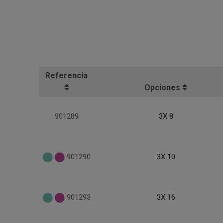
Referencia
Opciones
901289
3X 8
901290
3X 10
901293
3X 16