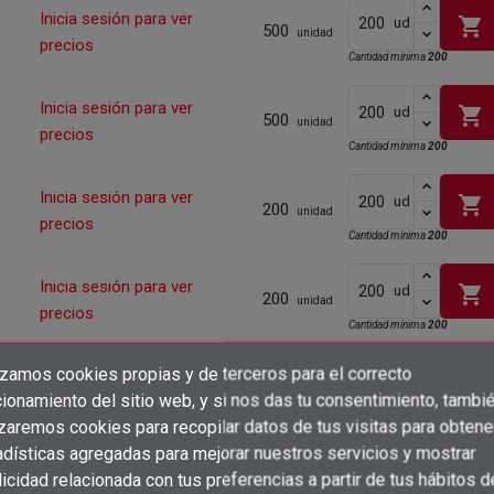
Inicia sesión para ver
shopping_cart
ud
500
unidad
precios
Cantidad mínima
200
Inicia sesión para ver
shopping_cart
ud
500
unidad
precios
Cantidad mínima
200
Inicia sesión para ver
shopping_cart
ud
200
unidad
precios
Cantidad mínima
200
Inicia sesión para ver
shopping_cart
ud
200
unidad
precios
Cantidad mínima
200
izamos cookies propias y de terceros para el correcto
Inicia sesión para ver
shopping_cart
ud
×
200
Crear lista de deseos
unidad
ionamiento del sitio web, y si nos das tu consentimiento, tambi
precios
×
Cantidad mínima
200
Iniciar sesión
izaremos cookies para recopilar datos de tus visitas para obtene
adísticas agregadas para mejorar nuestros servicios y mostrar
×
Inicia sesión para ver
Añadir a la lista de deseos
Nombre de la lista de deseos
shopping_cart
ud
200
icidad relacionada con tus preferencias a partir de tus hábitos d
Debe iniciar sesión para guardar productos en su lista de deseos.
unidad
precios