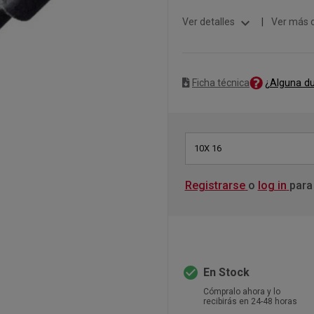
expand_more
Ver detalles
|
Ver más 
¿Alguna d
Ficha técnica
10X 16
Registrarse
o
log in
para
check_circle
En Stock
Cómpralo ahora y lo
recibirás en 24-48 horas