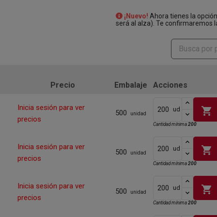
¡Nuevo!
Ahora tienes la opció
será al alza). Te confirmaremos l
Precio
Embalaje
Acciones
Inicia sesión para ver
shopping_cart
ud
500
unidad
precios
Cantidad mínima
200
Inicia sesión para ver
shopping_cart
ud
500
unidad
precios
Cantidad mínima
200
Inicia sesión para ver
shopping_cart
ud
500
unidad
precios
Cantidad mínima
200