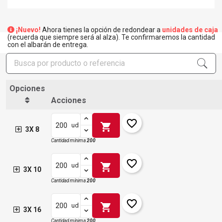
¡Nuevo!
Ahora tienes la opción de redondear a
unidades de caja
(recuerda que siempre será al alza). Te confirmaremos la cantidad
con el albarán de entrega.
Opciones
Acciones
favorite_border
shopping_cart
ud
3X 8
Cantidad mínima
200
favorite_border
shopping_cart
ud
3X 10
Cantidad mínima
200
favorite_border
shopping_cart
ud
3X 16
Cantidad mínima
200