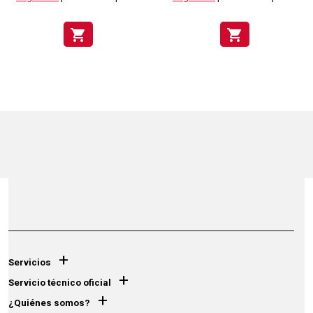
shopping_cart
shopping_cart
+
Servicios
+
Servicio técnico oficial
+
¿Quiénes somos?