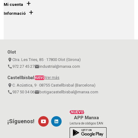
+
Mi cuenta
+
Informació
Olot
place
Ctra. Les Tries, 85 · 17800 Olot (Girona)
call
972 27 45 27
email
industrial@manxa.com
Castellbisbal
Ver más
NUEVO
place
C. Acústica, 9 · 08755 Castellbisbal (Barcelona)
call
937 50 34 06
email
botigacastellbisbal@manxa.com
¡NUEVO!
APP Manxa
¡Síguenos!
Lectura de códigos EAN