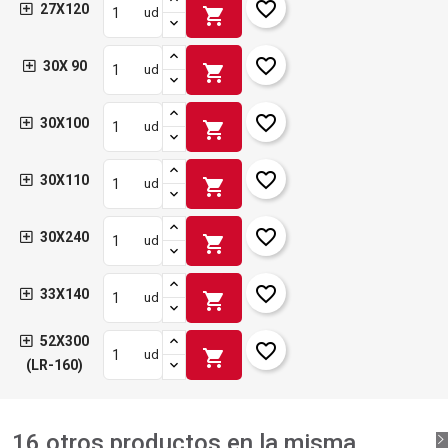
favorite_border
27X120
shopping_cart
ud
favorite_border
30X 90
shopping_cart
ud
favorite_border
30X100
shopping_cart
ud
favorite_border
30X110
shopping_cart
ud
favorite_border
30X240
shopping_cart
ud
favorite_border
33X140
shopping_cart
ud
52X300
favorite_border
shopping_cart
ud
(LR-160)
16 otros productos en la misma