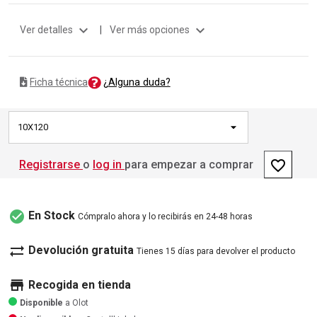
expand_more
expand_more
Ver detalles
|
Ver más opciones
¿Alguna duda?
Ficha técnica
10X120
favorite_border
Registrarse
o
log in
para empezar a comprar
check_circle
En Stock
Cómpralo ahora y lo recibirás en 24-48 horas
sync_alt
Devolución gratuita
Tienes 15 días para devolver el producto
store
Recogida en tienda
Disponible
a Olot