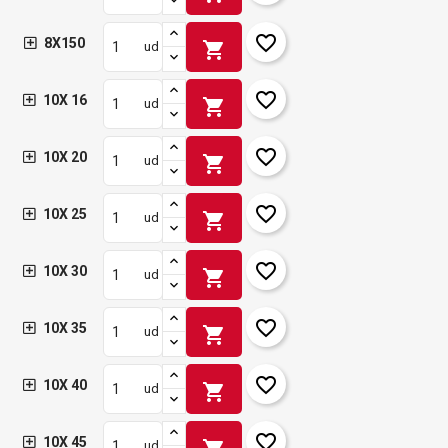
Iniciar sesión
Cancelar
Crear lista de deseos
Cancelar
favorite_border
8X150
shopping_cart
ud
favorite_border
10X 16
shopping_cart
ud
favorite_border
10X 20
shopping_cart
ud
favorite_border
10X 25
shopping_cart
ud
favorite_border
10X 30
shopping_cart
ud
favorite_border
10X 35
shopping_cart
ud
favorite_border
10X 40
shopping_cart
ud
favorite_border
10X 45
ud