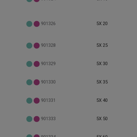
901326
5X 20
901328
5X 25
901329
5X 30
901330
5X 35
901331
5X 40
901333
5X 50