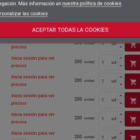
egación. Más información en
nuestra política de cookies
.
Cantidad mínima
200
add_circle_outline
Crear nueva lista
Iniciar sesión
rsonalizar las cookies
Cancelar
Inicia sesión para ver
shopping_cart
ud
200
Crear lista de deseos
Cancelar
unidad
precios
Cantidad mínima
200
ACEPTAR TODAS LA COOKIES
Inicia sesión para ver
200
shopping_cart
ud
unidad
precios
Inicia sesión para ver
200
shopping_cart
ud
unidad
precios
Inicia sesión para ver
200
shopping_cart
ud
unidad
precios
Inicia sesión para ver
200
shopping_cart
ud
unidad
precios
Inicia sesión para ver
200
shopping_cart
ud
unidad
precios
Inicia sesión para ver
200
shopping_cart
ud
unidad