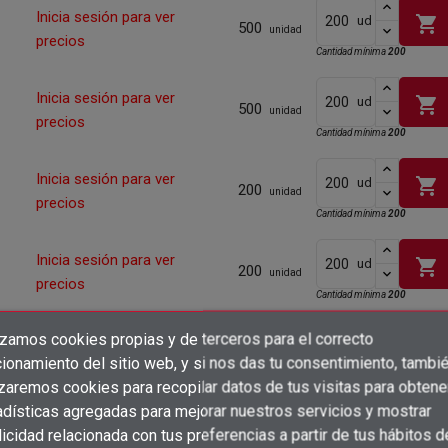
Inicia sesión para ver
shopping_cart
ud
500
unidad
precios
Cantidad mínima
200
Inicia sesión para ver
shopping_cart
ud
500
unidad
precios
Cantidad mínima
200
Inicia sesión para ver
shopping_cart
ud
200
unidad
precios
Cantidad mínima
200
Inicia sesión para ver
shopping_cart
ud
200
unidad
precios
Cantidad mínima
200
izamos cookies propias y de terceros para el correcto
Inicia sesión para ver
shopping_cart
ud
×
200
Crear lista de deseos
unidad
ionamiento del sitio web, y si nos das tu consentimiento, tambi
precios
×
Cantidad mínima
200
Iniciar sesión
izaremos cookies para recopilar datos de tus visitas para obtene
adísticas agregadas para mejorar nuestros servicios y mostrar
×
Inicia sesión para ver
Añadir a la lista de deseos
Nombre de la lista de deseos
shopping_cart
ud
200
icidad relacionada con tus preferencias a partir de tus hábitos d
Debe iniciar sesión para guardar productos en su lista de deseos.
unidad
precios