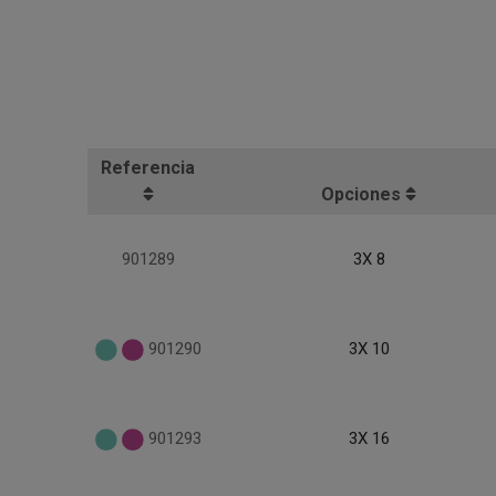
Referencia
Opciones
901289
3X 8
901290
3X 10
901293
3X 16