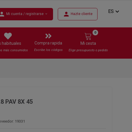
expand_more
ES
erson
person
Mi cuenta / registrarse
Hazte cliente
expand_more
0
Compra rapida
s habituales
Mi cesta
Escribe los códigos
os más consumidos
Elige presupuesto o pedido
.8 PAV 8X 45
oveedor: 19331