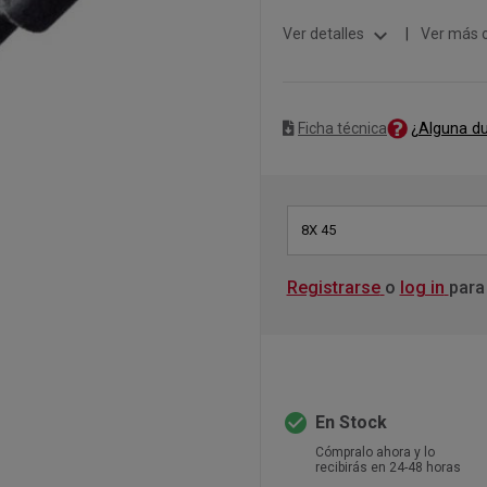
expand_more
Ver detalles
|
Ver más 
¿Alguna d
Ficha técnica
8X 45
Registrarse
o
log in
para
check_circle
En Stock
Cómpralo ahora y lo
recibirás en 24-48 horas