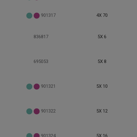
901317
4X 70
836817
5X 6
695053
5X 8
901321
5X 10
901322
5X 12
901324
5X 16