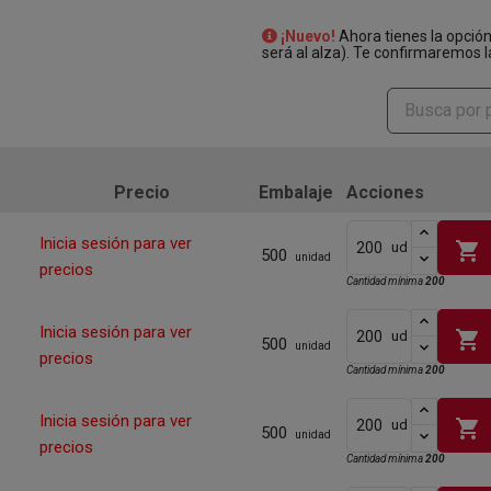
¡Nuevo!
Ahora tienes la opció
será al alza). Te confirmaremos l
Precio
Embalaje
Acciones
Inicia sesión para ver
shopping_cart
ud
500
unidad
precios
Cantidad mínima
200
Inicia sesión para ver
shopping_cart
ud
500
unidad
precios
Cantidad mínima
200
Inicia sesión para ver
shopping_cart
ud
500
unidad
precios
Cantidad mínima
200