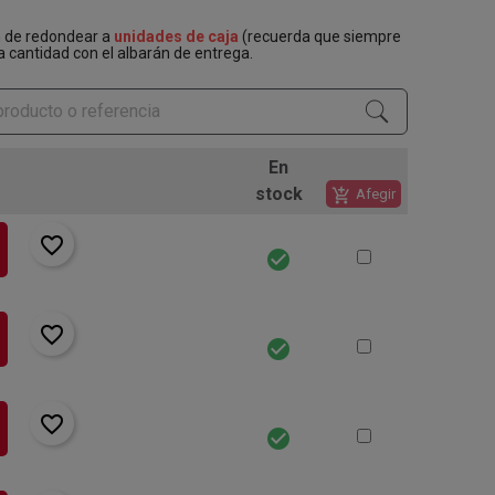
n de redondear a
unidades de caja
(recuerda que siempre
a cantidad con el albarán de entrega.
En
stock
add_shopping_cart
Afegir
favorite_border
check_circle
favorite_border
check_circle
favorite_border
check_circle