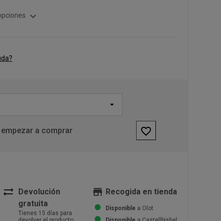
expand_more
opciones
uda?
favorite_border
 empezar a comprar
sync_alt
store
Devolución
Recogida en tienda
gratuita
Disponible
a Olot
Tienes 15 días para
devolver el producto
Disponible
a Castellbisbal