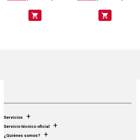
shopping_cart
shopping_cart
+
Servicios
+
Servicio técnico oficial
+
¿Quiénes somos?