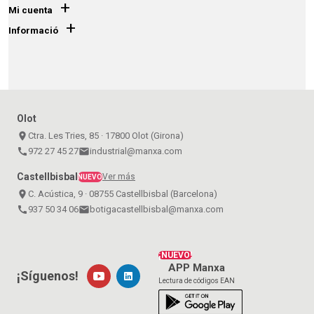
+
Mi cuenta
+
Informació
Olot
place
Ctra. Les Tries, 85 · 17800 Olot (Girona)
call
972 27 45 27
email
industrial@manxa.com
Castellbisbal
Ver más
NUEVO
place
C. Acústica, 9 · 08755 Castellbisbal (Barcelona)
call
937 50 34 06
email
botigacastellbisbal@manxa.com
¡NUEVO!
APP Manxa
¡Síguenos!
Lectura de códigos EAN