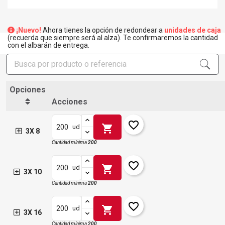
¡Nuevo!
Ahora tienes la opción de redondear a
unidades de caja
(recuerda que siempre será al alza). Te confirmaremos la cantidad
con el albarán de entrega.
Opciones
Acciones
favorite_border
shopping_cart
ud
3X 8
Cantidad mínima
200
favorite_border
shopping_cart
ud
3X 10
Cantidad mínima
200
favorite_border
shopping_cart
ud
3X 16
Cantidad mínima
200