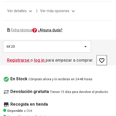
expand_more
expand_more
Ver detalles
|
Ver más opciones
¿Alguna duda?
Ficha técnica
6X 20
favorite_border
Registrarse
o
log in
para empezar a comprar
check_circle
En Stock
Cómpralo ahora y lo recibirás en 24-48 horas
sync_alt
Devolución gratuita
Tienes 15 días para devolver el producto
store
Recogida en tienda
Disponible
a Olot