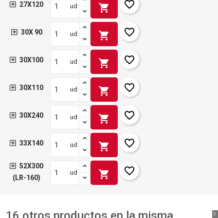
favorite_border
27X120
shopping_cart
ud
favorite_border
30X 90
shopping_cart
ud
favorite_border
30X100
shopping_cart
ud
favorite_border
30X110
shopping_cart
ud
favorite_border
30X240
shopping_cart
ud
favorite_border
33X140
shopping_cart
ud
52X300
favorite_border
shopping_cart
ud
(LR-160)
16 otros productos en la misma