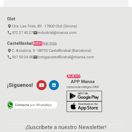
Olot
place
Ctra. Les Tries, 85 · 17800 Olot (Girona)
call
972 27 45 27
email
industrial@manxa.com
Castellbisbal
Ver más
NUEVO
place
C. Acústica, 9 · 08755 Castellbisbal (Barcelona)
call
937 50 34 06
email
botigacastellbisbal@manxa.com
¡NUEVO!
APP Manxa
¡Síguenos!
Lectura de códigos EAN
Contacta
por WhatsApp
¡Suscríbete a nuestro Newsletter!