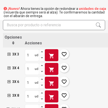
¡Nuevo!
Ahora tienes la opción de redondear a
unidades de caja
(recuerda que siempre será al alza). Te confirmaremos la cantidad
con el albarán de entrega.
Opciones
Acciones
favorite_border
3X 3
shopping_cart
ud
favorite_border
3X 4
shopping_cart
ud
favorite_border
3X 6
shopping_cart
ud
favorite_border
3X 8
shopping_cart
ud