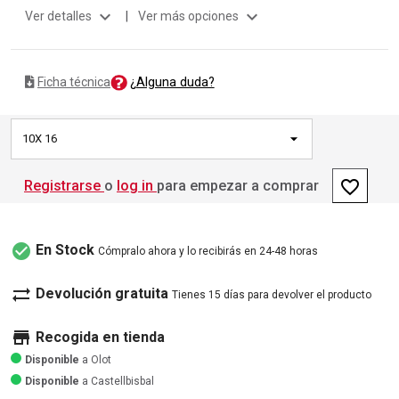
expand_more
expand_more
Ver detalles
|
Ver más opciones
¿Alguna duda?
Ficha técnica
10X 16
favorite_border
Registrarse
o
log in
para empezar a comprar
check_circle
En Stock
Cómpralo ahora y lo recibirás en 24-48 horas
sync_alt
Devolución gratuita
Tienes 15 días para devolver el producto
store
Recogida en tienda
Disponible
a Olot
Disponible
a Castellbisbal