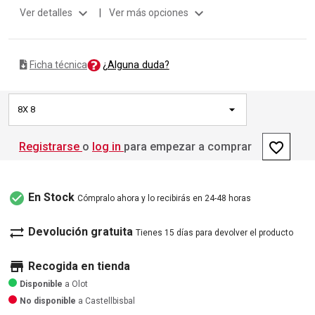
expand_more
expand_more
Ver detalles
|
Ver más opciones
¿Alguna duda?
Ficha técnica
8X 8
favorite_border
Registrarse
o
log in
para empezar a comprar
check_circle
En Stock
Cómpralo ahora y lo recibirás en 24-48 horas
sync_alt
Devolución gratuita
Tienes 15 días para devolver el producto
store
Recogida en tienda
Disponible
a Olot
No disponible
a Castellbisbal