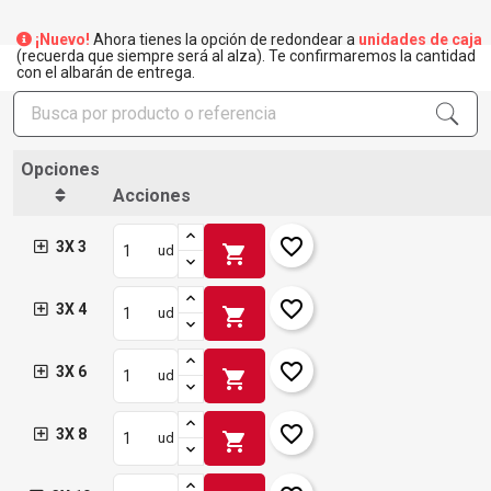
¡Nuevo!
Ahora tienes la opción de redondear a
unidades de caja
(recuerda que siempre será al alza). Te confirmaremos la cantidad
con el albarán de entrega.
Opciones
Acciones
favorite_border
3X 3
shopping_cart
ud
favorite_border
3X 4
shopping_cart
ud
favorite_border
3X 6
shopping_cart
ud
favorite_border
3X 8
shopping_cart
ud