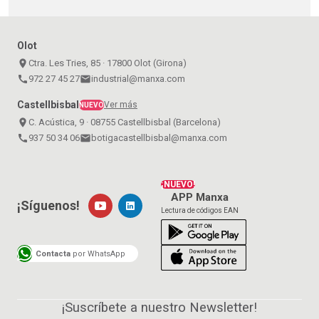
Olot
place
Ctra. Les Tries, 85 · 17800 Olot (Girona)
call
972 27 45 27
email
industrial@manxa.com
Castellbisbal
Ver más
NUEVO
place
C. Acústica, 9 · 08755 Castellbisbal (Barcelona)
call
937 50 34 06
email
botigacastellbisbal@manxa.com
¡NUEVO!
APP Manxa
¡Síguenos!
Lectura de códigos EAN
Contacta
por WhatsApp
¡Suscríbete a nuestro Newsletter!